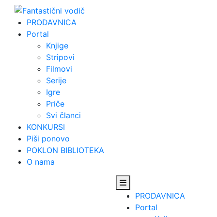
Skip
to
PRODAVNICA
content
Portal
Knjige
Stripovi
Filmovi
Serije
Igre
Priče
Svi članci
KONKURSI
Piši ponovo
POKLON BIBLIOTEKA
O nama
PRODAVNICA
Portal