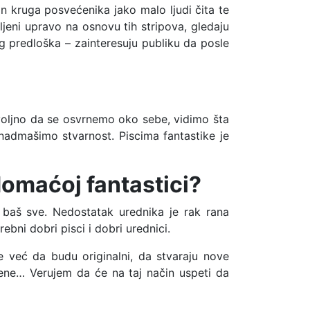
van kruga posvećenika jako malo ljudi čita te
mljeni upravo na osnovu tih stripova, gledaju
skog predloška – zainteresuju publiku da posle
dovoljno da se osvrnemo oko sebe, vidimo šta
nadmašimo stvarnost. Piscima fantastike je
 domaćoj fantastici?
i baš sve. Nedostatak urednika je rak rana
bni dobri pisci i dobri urednici.
e već da budu originalni, da stvaraju nove
viđene… Verujem da će na taj način uspeti da