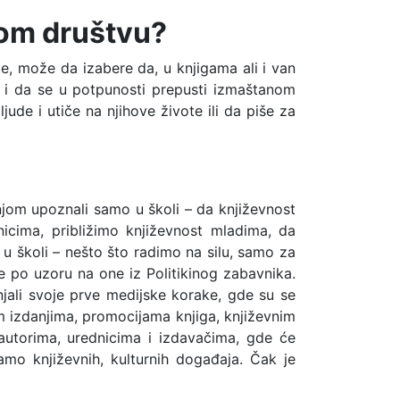
nom društvu?
e, može da izabere da, u knjigama ali i van
, i da se u potpunosti prepusti izmaštanom
ude i utiče na njihove živote ili da piše za
njom upoznali samo u školi – da književnost
nicima, približimo književnost mladima, da
 u školi – nešto što radimo na silu, samo za
e po uzoru na one iz Politikinog zabavnika.
ali svoje prve medijske korake, gde su se
m izdanjima, promocijama knjiga, književnim
a autorima, urednicima i izdavačima, gde će
mo književnih, kulturnih događaja. Čak je