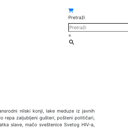
Pretraži
×
nsrodni nilski konji, lake meduze iz javnih
 repa zaljubljeni gušteri, pošteni političari,
tatka slave, mačo sveštenice Svetog HIV-a,