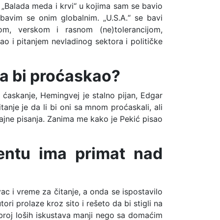
 „Balada meda i krvi“ u kojima sam se bavio
bavim se onim globalnim. „U.S.A.“ se bavi
mom, verskom i rasnom (ne)tolerancijom,
o i pitanjem nevladinog sektora i političke
ima bi proćaskao?
ćaskanje, Hemingvej je stalno pijan, Edgar
je je da li bi oni sa mnom proćaskali, ali
ajne pisanja. Zanima me kako je Pekić pisao
entu ima primat nad
ac i vreme za čitanje, a onda se ispostavilo
ri prolaze kroz sito i rešeto da bi stigli na
 i broj loših iskustava manji nego sa domaćim