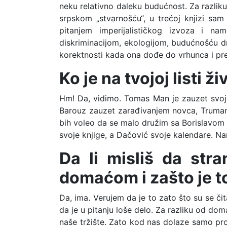
neku relativno daleku budućnost. Za razlik
srpskom „stvarnošću“, u trećoj knjizi sa
pitanjem imperijalističkog izvoza i na
diskriminacijom, ekologijom, budućnošću dr
korektnosti kada ona dođe do vrhunca i pret
Ko je na tvojoj listi 
Hm! Da, vidimo. Tomas Man je zauzet svojo
Barouz zauzet zarađivanjem novca, Truman 
bih voleo da se malo družim sa Borislavom 
svoje knjige, a Dačović svoje kalendare. Nar
Da li misliš da st
domaćom i zašto je t
Da, ima. Verujem da je to zato što su se či
da je u pitanju loše delo. Za razliku od dom
naše tržište. Zato kod nas dolaze samo probr