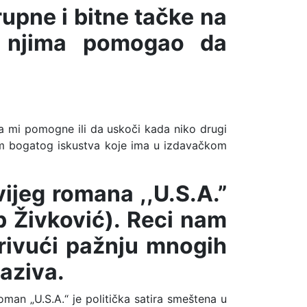
rupne i bitne tačke na
a njima pomogao da
da mi pomogne ili da uskoči kada niko drugi
njem bogatog iskustva koje ima u izdavačkom
ijeg romana ,,U.S.A.”
b Živković). Reci nam
rivući pažnju mnogih
naziva.
oman „U.S.A.“ je politička satira smeštena u