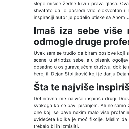
slepe mišice žedne krvi i prava glasa. O
shvatate da je posredi vrlo elokventan i 
inspiracjji autor je podelio utiske sa Anom 
Imaš iza sebe više r
odmogle druge profes
Uvek sam se trudio da biram poslove koji se
scene, u striptizu sebe, a u pisanju ogolja
dosadno u osiguravajućem društvu, dok je no
heroj ili Dejan Stoiljković koji je danju Deja
Šta te najviše inspiri
Definitivno me najviše inspirišu drugi Dnev
svakoga ko se bavi pisanjem. Ali ne samo za
one koji se bave nekim malo više profanim
uvidećete kolika je moć fikcije. Mislim da 
trebalo bi ih izmisliti.