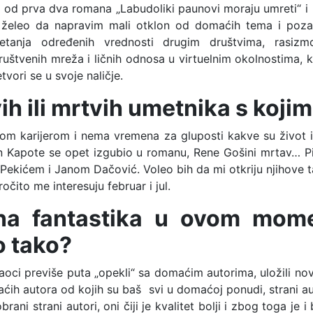
u od prva dva romana „Labudoliki paunovi moraju umreti“ i
m želeo da napravim mali otklon od domaćih tema i poza
metanja određenih vrednosti drugim društvima, rasiz
uštvenih mreža i ličnih odnosa u virtuelnim okolnostima, ka
vori se u svoje naličje.
živih ili mrtvih umetnika s koj
m karijerom i nema vremena za gluposti kakve su život i 
Kapote se opet izgubio u romanu, Rene Gošini mrtav… Pitan
Pekićem i Janom Dačović. Voleo bih da mi otkriju njihove t
očito me interesuju februar i jul.
rana fantastika u ovom mom
o tako?
taoci previše puta „opekli“ sa domaćim autorima, uložili nov
aćih autora od kojih su baš svi u domaćoj ponudi, strani auto
ani strani autori, oni čiji je kvalitet bolji i zbog toga je