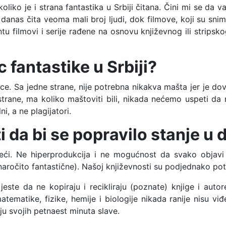
oliko je i strana fantastika u Srbiji čitana. Čini mi se da 
e danas čita veoma mali broj ljudi, dok filmove, koji su sni
centu filmovi i serije rađene na osnovu književnog ili strip
ac fantastike u Srbiji?
trice. Sa jedne strane, nije potrebna nikakva mašta jer je 
rane, ma koliko maštoviti bili, nikada nećemo uspeti da 
i, a ne plagijatori.
ti da bi se popravilo stanje u
 reći. Ne hiperprodukcija i ne mogućnost da svako objav
aročito fantastične). Našoj književnosti su podjednako potre
ste da ne kopiraju i recikliraju (poznate) knjige i autor
 matematike, fizike, hemije i biologije nikada ranije nisu 
u svojih petnaest minuta slave.