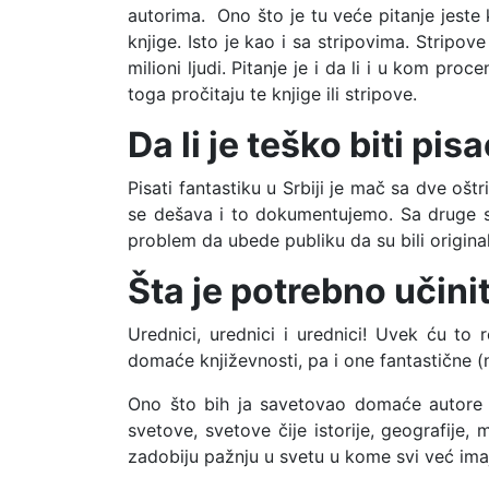
autorima. Ono što je tu veće pitanje jeste k
knjige. Isto je kao i sa stripovima. Stripov
milioni ljudi. Pitanje je i da li i u kom pro
toga pročitaju te knjige ili stripove.
Da li je teško biti pis
Pisati fantastiku u Srbiji je mač sa dve oš
se dešava i to dokumentujemo. Sa druge st
problem da ubede publiku da su bili originaln
Šta je potrebno učini
Urednici, urednici i urednici! Uvek ću to
domaće književnosti, pa i one fantastične (n
Ono što bih ja savetovao domaće autore je
svetove, svetove čije istorije, geografije,
zadobiju pažnju u svetu u kome svi već imaj