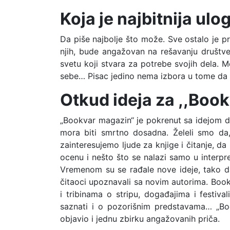
Koja je najbitnija u
Da piše najbolje što može. Sve ostalo je p
njih, bude angažovan na rešavanju društve
svetu koji stvara za potrebe svojih dela. M
sebe… Pisac jedino nema izbora u tome da p
Otkud ideja za ,,Book
„Bookvar magazin“ je pokrenut sa idejom da
mora biti smrtno dosadna. Želeli smo da, 
zainteresujemo ljude za knjige i čitanje, d
ocenu i nešto što se nalazi samo u interpr
Vremenom su se rađale nove ideje, tako d
čitaoci upoznavali sa novim autorima. Book
i tribinama o stripu, događajima i festiva
saznati i o pozorišnim predstavama… „Boo
objavio i jednu zbirku angažovanih priča.