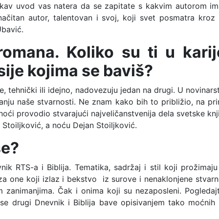
vakav uvod vas natera da se zapitate s kakvim autorom im
načitan autor, talentovan i svoj, koji svet posmatra kroz
Ubavić.
omana. Koliko su ti u karij
ije kojima se baviš?
, tehnički ili idejno, nadovezuju jedan na drugi. U novina
vanju naše stvarnosti. Ne znam kako bih to približio, na p
ći provodio stvarajući najveličanstvenija dela svetske knji
n Stoiljković, a noću Dejan Stoiljković.
še?
nik RTS-a i Biblija. Tematika, sadržaj i stil koji prožima
 one koji izlaz i bekstvo iz surove i nenaklonjene stvarno
 zanimanjima. Čak i onima koji su nezaposleni. Pogledajt
se drugi Dnevnik i Biblija bave opisivanjem tako moćnih i 