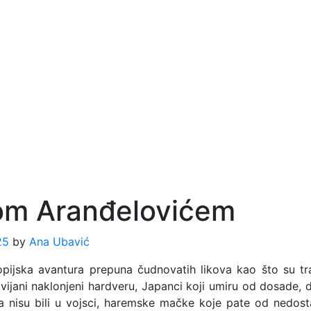
nom Aranđelovićem
25
by
Ana Ubavić
pijska avantura prepuna čudnovatih likova kao što su tra
avijani naklonjeni hardveru, Japanci koji umiru od dosade, do
ada nisu bili u vojsci, haremske mačke koje pate od nedos