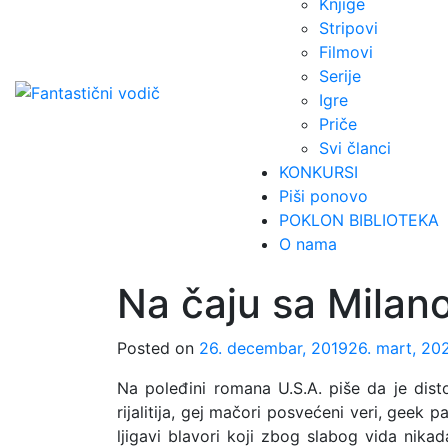
Knjige
Stripovi
Filmovi
Serije
Igre
Priče
Svi članci
KONKURSI
Piši ponovo
POKLON BIBLIOTEKA
O nama
Na čaju sa Mila
Posted on
26. decembar, 2019
26. mart, 20
Na poleđini romana U.S.A. piše da je disto
rijalitija, gej mačori posvećeni veri, geek p
ljigavi blavori koji zbog slabog vida nik