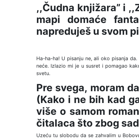
,,Čudna knjižara” i ,
mapi domaće fanta
napreduješ u svom p
Ha-ha-ha! U pisanju ne, ali oko pisanja da
neće. Izlazio mi je u susret i pomagao kak
svetu.
Pre svega, moram da 
(Kako i ne bih kad g
više o samom romanu
čitalaca što zbog sad
Uzeću tu slobodu da se zahvalim u Bobovo im