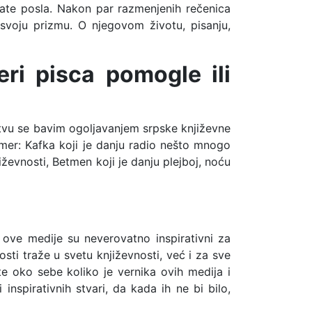
ate posla. Nakon par razmenjenih rečenica
 svoju prizmu. O njegovom životu, pisanju,
eri pisca pomogle ili
rstvu se bavim ogoljavanjem srpske književne
rimer: Kafka koji je danju radio nešto mnogo
ževnosti, Betmen koji je danju plejboj, noću
ju ove medije su neverovatno inspirativni za
sti traže u svetu književnosti, već i za sve
e oko sebe koliko je vernika ovih medija i
inspirativnih stvari, da kada ih ne bi bilo,