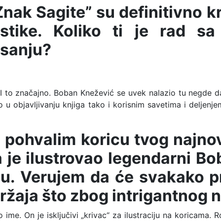
,Znak Sagite” su definitivno k
stike. Koliko ti je rad s
isanju?
. I to značajno. Boban Knežević se uvek nalazio tu negde 
o u objavljivanju knjiga tako i korisnim savetima i delje
pohvalim koricu tvog najnov
a je ilustrovao legendarni Bo
. Verujem da će svakako p
ržaja što zbog intrigantnog 
e. On je isključivi „krivac“ za ilustraciju na koricama. R