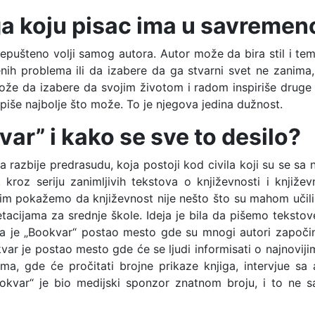
loga koju pisac ima u savreme
repušteno volji samog autora. Autor može da bira stil i tem
nih problema ili da izabere da ga stvarni svet ne zanima
ože da izabere da svojim životom i radom inspiriše druge lj
iše najbolje što može. To je njegova jedina dužnost.
var” i kako se sve to desilo?
 razbije predrasudu, koja postoji kod civila koji su se sa 
kroz seriju zanimljivih tekstova o književnosti i književ
a im pokažemo da književnost nije nešto što su mahom učili
etacijama za srednje škole. Ideja je bila da pišemo tekstov
a je „Bookvar“ postao mesto gde su mnogi autori započinj
var je postao mesto gde će se ljudi informisati o najnoviji
lima, gde će pročitati brojne prikaze knjiga, intervjue s
kvar“ je bio medijski sponzor znatnom broju, i to ne sa