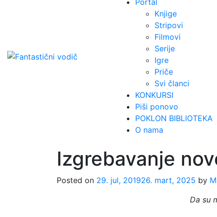
Portal
Knjige
Stripovi
Filmovi
Serije
Igre
Priče
Svi članci
KONKURSI
Piši ponovo
POKLON BIBLIOTEKA
O nama
Izgrebavanje nov
Posted on
29. jul, 2019
26. mart, 2025
by
M
Da su m