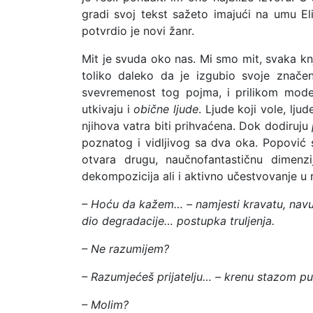
gradi svoj tekst sažeto imajući na umu Eli
potvrdio je novi žanr.
Mit je svuda oko nas. Mi smo mit, svaka kn
toliko daleko da je izgubio svoje značen
svevremenost tog pojma, i prilikom modelo
utkivaju i
obične ljude
. Ljude koji vole, lj
njihova vatra biti prihvaćena. Dok dodiruju
poznatog i vidljivog sa dva oka. Popović s
otvara drugu, naučnofantastičnu dimenzi
dekompozicija ali i aktivno učestvovanje u r
–
Ho
ć
u
da
ka
ž
em
… –
namjesti
kravatu
,
nav
dio degradacije… postupka truljenja.
– Ne razumijem?
– Razumjećeš prijatelju… – krenu stazom put
– Molim?