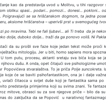
čanje kao da predstavlja uvod u Molitvu, u tihi razgovo
nom obliku:
spasi… podari… pomozi… donesi… pokloni… o
ve. Poigravajući se sa hrišćanskom dogmom, ta jedna pose
jeru, aksiome hrišćanstva – uperivši prst u svemogućeg tvo
zi po mravima. Tebi ne fali ljubavi… ali Ti treba da je ne
 dolje, duboko dolje… traži da ga ponovo voliš. Ni Pakla n
aći da su prošli sve faze koje jedan tekst može proći k
 vještačku mitologiju. Jer u biti, homo sapiens mora spozna
 tom putu, procesu, aktanti sretaju sva bića koja se jav
a njihovu dušu. A onda, opet čitajući sve psihologizme umo
ur Popovićeva stvaralaštva. To je priča
Polje suncokreta.
I
e koje će se baviti psihofantastikom, ona je i dalje važna.
 uvlači čitaoca u svijet duše koji je fantastika sama po
slikovito predstavlja primjerima koji su svima znani. Te fa
kroz mitove, obrasci su za sve njegove priče – bilo da su
 nas do zaključka da se Popović u narativnoj fantazmagon