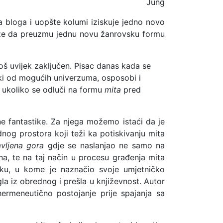
Jung
 bloga i uopšte kolumi iziskuje jedno novo
teže da preuzmu jednu novu žanrovsku formu
oš uvijek zaključen. Pisac danas kada se
ki od mogućih univerzuma, osposobi i
r ukoliko se odluči na formu
mita
pred
ne fantastike. Za njega možemo istaći da je
nog prostora koji teži ka potiskivanju mita
vljena gora
gdje se naslanjao ne samo na
na, te na taj način u procesu građenja mita
ku, u kome je naznačio svoje umjetničko
la iz obrednog i prešla u književnost. Autor
hermeneutično postojanje prije spajanja sa