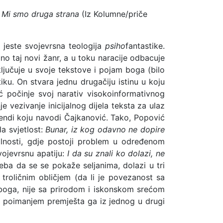
… Mi smo druga strana
(Iz Kolumne/priče
 jeste svojevrsna teologija
psiho
fantastike.
no taj novi žanr, a u toku naracije odbacuje
uključuje u svoje tekstove i pojam boga (bilo
iku. On stvara jednu drugačiju istinu u koju
ć počinje svoj narativ visokoinformativnog
e vezivanje inicijalnog dijela teksta za ulaz
gendi koju navodi Čajkanović. Tako, Popović
la svjetlost:
Bunar, iz kog odavno ne dopire
alnosti, gdje postoji problem u određenom
vojevrsnu apatiju:
I da su znali ko dolazi, ne
eba da se se pokaže seljanima, dolazi u tri
oličnim obličjem (da li je povezanost sa
boga, nije sa prirodom i iskonskom srećom
m poimanjem premješta ga iz jednog u drugi