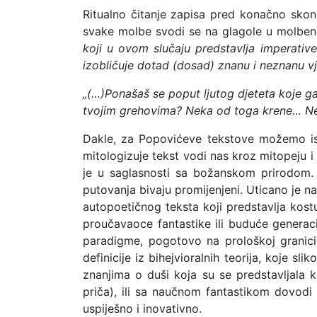
Ritualno čitanje zapisa pred konačno skon
svake molbe svodi se na glagole u molbe
koji u ovom slučaju predstavlja imperati
izobličuje dotad (dosad) znanu i neznanu v
„(…)Ponašaš se poput ljutog djeteta koje ga
tvojim grehovima? Neka od toga krene… Neko
Dakle, za Popovićeve tekstove možemo ist
mitologizuje tekst vodi nas kroz mitopeju i
je u saglasnosti sa božanskom prirodom. U
putovanja bivaju promijenjeni. Uticano je n
autopoetičnog teksta koji predstavlja kost
proučavaoce fantastike ili buduće generacij
paradigme, pogotovo na prološkoj granici,
definicije iz bihejvioralnih teorija, koje 
znanjima o duši koja su se predstavljala 
priča), ili sa naučnom fantastikom dovodi
uspiješno i inovativno.