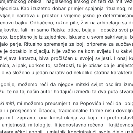
mjetničkog oblika i naglašenog lirskog on teži da mit veže 
ajednicu. Kao izuzetno dobar primjer spajanja ritualnog, mi
ljanje narativa u prostor i vrijeme jasno je determinisa
novu bajku. Odbačeno, ružno pile, živi na arhipelagu sa dru
ajkovite, fali im samo Rajska ptica, bujaju i dosežu svoj 
to. Izopšteno je iz zajednice. Iskusno u svom sakrivanju, b
pljalo perje. Ritualno spremanje za boj, pripreme za suočava
Pile je dotaklo inicijaciju. Nije važno na kom svijetu i u ka
vljava katarzu, biva pročišćen u svojoj svijesti. I onaj koj
ica, a ipak, uprkos toj sažetosti, tu je
utisak
da je umjesto
biva složeno u jedan narativ od nekoliko stotina karaktera
nije, možemo reći da njegov mitski svijet oscilira izm
u, te na taj način autor hodajući između ta dva puta stvara
ki miti,
mi možemo preusmjeriti na Popovića i reći da
poi
ali i prosječnom čitaocu, tradicionalne forme nisu dovoljne
go mit, zapravo, ona konstrukcija za koju mi pretpostav
 umjetnosti, mitologije, ili jednostavno rečeno – književnost
 stvaralačkoj agoniji, umjetnik koncipirajući svoje djelo 