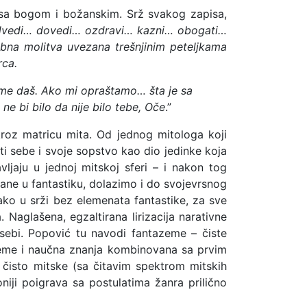
r sa bogom i božanskim. Srž svakog zapisa,
dvedi… dovedi… ozdravi… kazni… obogati…
bna molitva uvezana trešnjinim peteljkama
rca.
kome daš. Ako mi opraštamo… šta je sa
e bi bilo da nije bilo tebe, Oče
.”
roz matricu mita. Od jednog mitologa koji
ti sebe i svoje sopstvo kao dio jedinke koja
ljaju u jednoj mitskoj sferi – i nakon tog
tane u fantastiku, dolazimo i do svojevrsnog
ako u srži bez elemenata fantastike, za sve
 Naglašena, egzaltirana lirizacija narativne
 sebi. Popović tu navodi fantazeme – čiste
ntazeme i naučna znanja kombinovana sa prvim
 čisto mitske (sa čitavim spektrom mitskih
iji poigrava sa postulatima žanra prilično