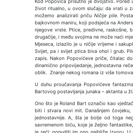
Kod Popovića prisutno je dvojstvo. Pored u
život ritualno, u ovom slučaju: da vrati u z
možemo analizirati priču
Ničije pile.
Postav
bajkovnom maniru, koji podsjeća na Anderse
njegove vrste. Ptice, predivne, raskošne, b
drugačije, i među svojima ne može naći mjes
Mjeseca, izlazilo je u ničije vrijeme i saku
Svijet, pa i svijet ptica biva ohol i grub. 
zapis. Nakon Popovićeve priče, čitalac doži
dinamično pripovijedanje, jednostavna rečen
oblik. Znanje nekog romana iz više tomova 
U duhu proučavanja Popovićeve fantazmago
Bartovog postavljanja junaka – aktanta u žiž
Ono što je Roland Bart označio kao
vještač
biti i stvara novi mit. Današnjem čovjeku, 
jednostavnije. A, šta je bolje od toga ne
savremenom biću, koje je
željno
fantastike,
je reći: ponuditi im ono najbliže izvoru. U