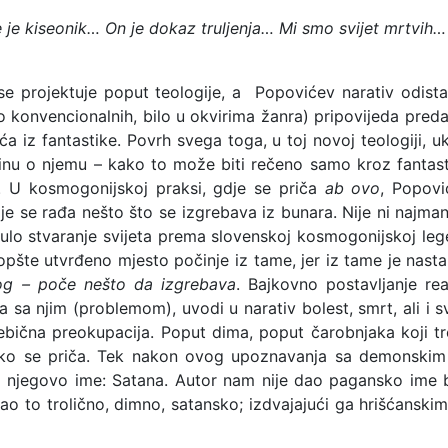
 je kiseonik… On je dokaz truljenja… Mi smo svijet mrtvih
se projektuje poput teologije, a Popovićev narativ odista
o konvencionalnih, bilo u okvirima žanra) pripovijeda preda
ića iz fantastike. Povrh svega toga, u toj novoj teologiji, 
stinu o njemu – kako to može biti rečeno samo kroz fantast
. U kosmogonijskoj praksi, gdje se priča
ab ovo
, Popovi
e se rađa nešto što se izgrebava iz bunara. Nije ni najmanj
enulo stvaranje svijeta prema slovenskoj kosmogonijskoj le
opšte utvrđeno mjesto počinje iz tame, jer iz tame je nasta
og – poče nešto da izgrebava
. Bajkovno postavljanje re
sa njim (problemom), uvodi u narativ bolest, smrt, ali i s
ebična preokupacija. Poput dima, poput čarobnjaka koji tr
ko se priča. Tek nakon ovog upoznavanja sa demonskim tr
mo njegovo ime: Satana. Autor nam nije dao pagansko ime 
o to trolično, dimno, satansko; izdvajajući ga hrišćanski