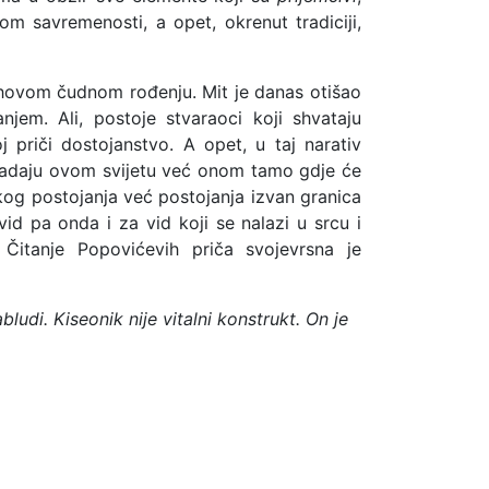
om savremenosti, a opet, okrenut tradiciji,
jihovom čudnom rođenju. Mit je danas otišao
jem. Ali, postoje stvaraoci koji shvataju
 priči dostojanstvo. A opet, u taj narativ
pripadaju ovom svijetu već onom tamo gdje će
kog postojanja već postojanja izvan granica
id pa onda i za vid koji se nalazi u srcu i
 Čitanje Popovićevih priča svojevrsna je
ludi. Kiseonik nije vitalni konstrukt. On je