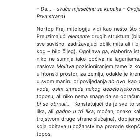
– Da… – svuče mjesečinu sa kapaka – Ovdje
Prva strana
)
Nortop Fraj mitologiju vidi kao nešto što 
Preuzimajući
elemente
drugih struktura (bil
sve suvišno, zadržavajući oblik mita ali i b
kog – bilo čijeg). Ogoljava ga, elaborira i
niko ne sumnja iako počiva na lagarijama
naslova
Molitva
pozicioniranjem tame iz koj
u htonski prostor, za zemlju, odakle je kr
u svom maniru pripovijedanja
ab ovo
, kao 
voda, osim smrada nekog debelovjekovn
toposu, ali niko nema snage da se obračuna 
bi se obrnuli
… Konstatujući da je sve to s
lika, ali
gadno u tri lika
, moćan, onako ka
trojstvom druge strane slučajna), dobija
koja obitava u božanstvima prorode skopča
topos.