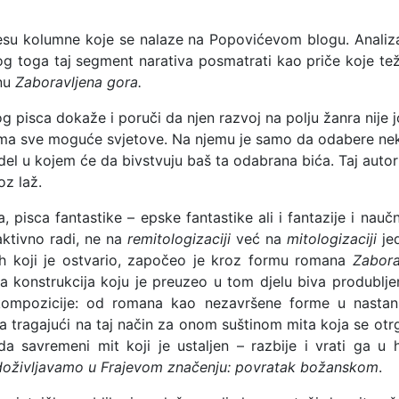
esu kolumne koje se nalaze na Popovićevom blogu. Analiza
og toga taj segment narativa posmatrati kao priče koje 
anu
Zaboravljena gora.
pisca dokaže i poruči da njen razvoj na polju žanra nije j
 ima sve moguće svjetove. Na njemu je samo da odabere ne
del u kojem će da bivstvuju baš ta odabrana bića. Taj auto
oz laž.
pisca fantastike – epske fantastike ali i fantazije i nauč
 aktivno radi, ne na
remitologizaciji
već na
mitologizaciji
jed
jeh koji je ostvario, započeo je kroz formu romana
Zabora
na konstrukcija koju je preuzeo u tom djelu biva produblje
 kompozicije: od romana kao nezavršene forme u nastan
ta tragajući na taj način za onom suštinom mita koja se otrg
 savremeni mit koji je ustaljen – razbije i vrati ga u 
doživljavamo u Frajevom značenju: povratak božanskom
.