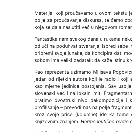
Materijal koji proučavamo u ovom tekstu j
polje za proučavanje diskursa, te ćemo zb
koja se dala naslutiti već u njegovom rom
Fantastika nam svakog dana u rukama nekog 
odluči na poduhvat stvaranja, ispred sebe
pripremi svoje junake, da koncipira dati mo
sobom ima veliki zadatak: da kaže istinu kr
Kao reprezenta uzimamo Milisava Popovića, 
jedan od rijetkih autora koji je radio i koji
kao mjerne jedinice postojanja. Sav uspi
slovenski već i na lokalni mit. Fragmentar
pratimo dvostruki nivo dekompozicije i
profilisanje – prevodi nas na polje fragmen
kroz svoje priče (kolumne) ide ka tome da
književnim znanjem.
Hermeneutično ovdje 