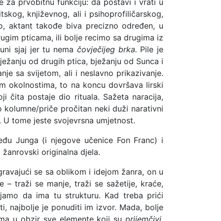
za prvobitnu funkciju: da postavi i vrati u
tskog, književnog, ali i psihoprofiličarskog,
no, aktant takođe biva precizno određen, u
gim pticama, ili bolje recimo sa drugima iz
puni sjaj jer tu nema
čovječijeg brka.
Pile je
ježanju od drugih ptica, bježanju od Sunca i
nje sa svijetom, ali i neslavno prikazivanje.
kvim okolnostima, to na koncu dovršava lirski
i čita postaje dio rituala. Sažeta naracija,
 kolumne/priče pročitan neki duži narativni
. U tome jeste svojevrsna umjetnost.
eđu Junga (i njegove učenice Fon Franc) i
 žanrovski originalna djela.
gravajući se sa oblikom i idejom žanra, on u
 – traži se manje, traži se sažetije, kraće,
ljamo da ima tu strukturu. Kad treba prići
i, najbolje je ponuditi im izvor. Mada, bolje
uzima u obzir sve elemente koji su
prijemčivi
,