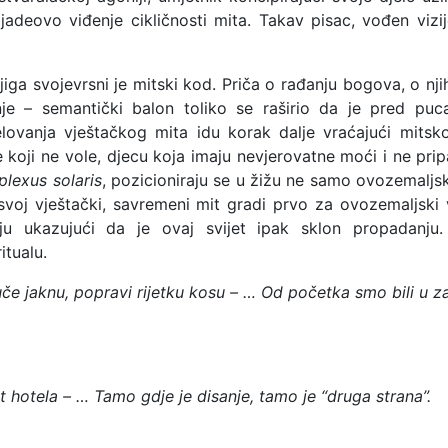
jadeovo viđenje cikličnosti mita. Takav pisac, vođen vizij
jiga svojevrsni je mitski kod. Priča o rađanju bogova, o n
je – semantički balon toliko se raširio da je pred pucan
vanja vještačkog mita idu korak dalje vraćajući mitskoj
ude koji ne vole, djecu koja imaju nevjerovatne moći i ne 
plexus solaris
, pozicioniraju se u žižu ne samo ovozemaljs
voj vještački, savremeni mit gradi prvo za ovozemaljski v
ju ukazujući da je ovaj svijet ipak sklon propadanju.
itualu.
u
č
e
jaknu
,
popravi
rijetku
kosu
– …
Od početka smo bili u zab
 hotela – … Tamo gdje je disanje, tamo je “druga strana”.