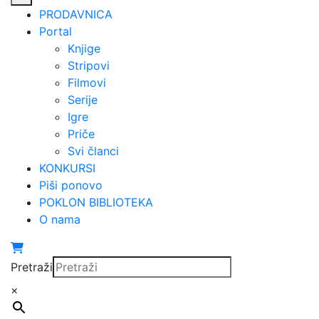
PRODAVNICA
Portal
Knjige
Stripovi
Filmovi
Serije
Igre
Priče
Svi članci
KONKURSI
Piši ponovo
POKLON BIBLIOTEKA
O nama
Pretraži
×