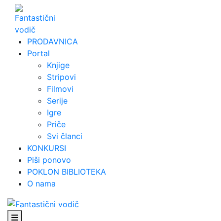
Skip
to
content
PRODAVNICA
Portal
Knjige
Stripovi
Filmovi
Serije
Igre
Priče
Svi članci
KONKURSI
Piši ponovo
POKLON BIBLIOTEKA
O nama