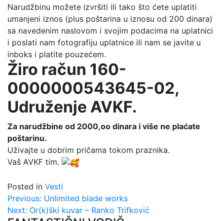
Narudžbinu možete izvršiti ili tako što ćete uplatiti
umanjeni iznos (plus poštarina u iznosu od 200 dinara)
sa navedenim naslovom i svojim podacima na uplatnici
i poslati nam fotografiju uplatnice ili nam se javite u
inboks i platite pouzećem.
Žiro račun 160-
0000000543645-02,
Udruženje AVKF.
Za narudžbine od 2000,oo dinara i više ne plaćate
poštarinu.
Uživajte u dobrim pričama tokom praznika.
Vaš AVKF tim.
Posted in
Vesti
Kretanje
Previous:
Unlimited blade works
Next:
Or(k)ški kuvar – Ranko Trifković
članka