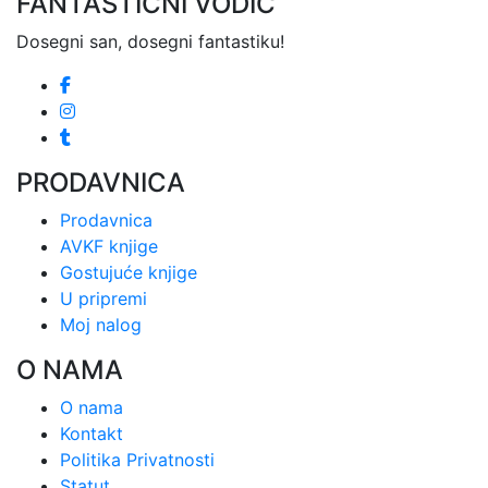
FANTASTIČNI VODIČ
Dosegni san, dosegni fantastiku!
PRODAVNICA
Prodavnica
AVKF knjige
Gostujuće knjige
U pripremi
Moj nalog
O NAMA
O nama
Kontakt
Politika Privatnosti
Statut