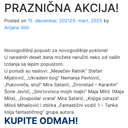
PRAZNIČNA AKCIJA!
Posted on
15. decembar, 2021
25. mart, 2025
by
Arijana Silić
Novogodišnji popusti za novogodišnje poklone!
U narednih deset dana možete naručiti neko od naših
izdanja sa lepim popustom.
U ponudi su naslovi: „Mesečev Ratnik“ Stefan
Mijatović, „Ukradeni bog“ Nemanja Pavlović,
„Pukovniče, stoj!“ Mira Satarić, „Dronstad – Karantin“
Šone Jevtić, „Smrtovnica mojih majki“ Maja Mitić (Maja
Mita), „Gospodar vrana“ Mira Satarić, „Knjiga odraza“
Miloš Mihailović i zbirka „Fantastični vodič 1 – Tanka
linija fantastičnog“ grupe autora.
KUPITE ODMAH!