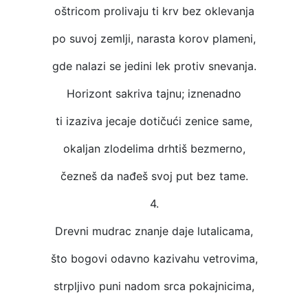
oštricom prolivaju ti krv bez oklevanja
po suvoj zemlji, narasta korov plameni,
gde nalazi se jedini lek protiv snevanja.
Horizont sakriva tajnu; iznenadno
ti izaziva jecaje dotičući zenice same,
okaljan zlodelima drhtiš bezmerno,
čezneš da nađeš svoj put bez tame.
4.
Drevni mudrac znanje daje lutalicama,
što bogovi odavno kazivahu vetrovima,
strpljivo puni nadom srca pokajnicima,