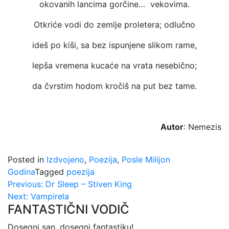
okovanih lancima gorčine… vekovima.
Otkriće vodi do zemlje proletera; odlučno
ideš po kiši, sa bez ispunjene slikom rame,
lepša vremena kucaće na vrata nesebično;
da čvrstim hodom kročiš na put bez tame.
Autor
: Nemezis
Posted in
Izdvojeno
,
Poezija
,
Posle Milijon
Godina
Tagged
poezija
Kretanje
Previous:
Dr Sleep – Stiven King
Next:
Vampirela
članka
FANTASTIČNI VODIČ
Dosegni san, dosegni fantastiku!