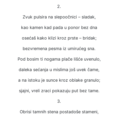
2.
Zvuk pulsira na slepoočnici – sladak,
kao kamen kad pada u ponor bez dna
osećaš kako klizi kroz prste – bridak;
bezvremena pesma iz umirućeg sna.
Pod bosim ti nogama plače lišće uvenulo,
daleka sećanja u mislima još uvek čame,
a na istoku je sunce kroz oblake granulo;
sjajni, vreli zraci pokazuju put bez tame.
3.
Obrisi tamnih stena postadoše stameni,