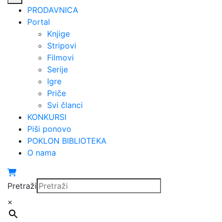
PRODAVNICA
Portal
Knjige
Stripovi
Filmovi
Serije
Igre
Priče
Svi članci
KONKURSI
Piši ponovo
POKLON BIBLIOTEKA
O nama
Pretraži
×