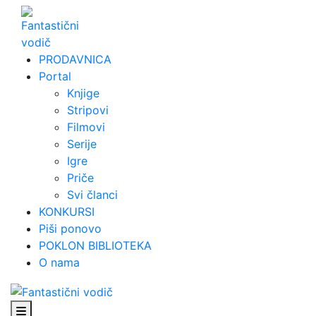
Skip
to
content
PRODAVNICA
Portal
Knjige
Stripovi
Filmovi
Serije
Igre
Priče
Svi članci
KONKURSI
Piši ponovo
POKLON BIBLIOTEKA
O nama