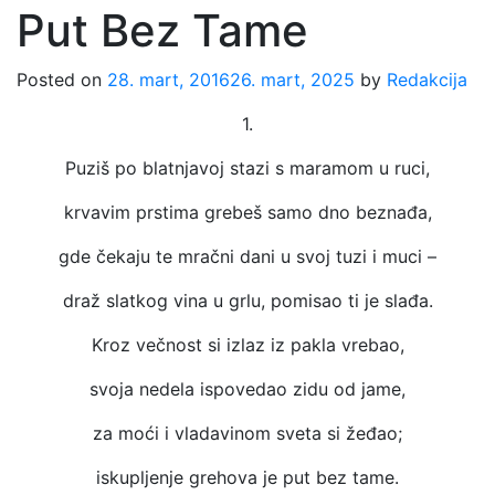
Put Bez Tame
Posted on
28. mart, 2016
26. mart, 2025
by
Redakcija
1.
Puziš po blatnjavoj stazi s maramom u ruci,
krvavim prstima grebeš samo dno beznađa,
gde čekaju te mračni dani u svoj tuzi i muci –
draž slatkog vina u grlu, pomisao ti je slađa.
Kroz večnost si izlaz iz pakla vrebao,
svoja nedela ispovedao zidu od jame,
za moći i vladavinom sveta si žeđao;
iskupljenje grehova je put bez tame.