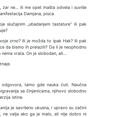
, zar ne… ili me opet mašta odvela i suviše
nifestacija Damjana, pisca.
oje slučajnim „ubadanjem tastature“ ili pak
uje?
je zrno? Ili je možda to ipak Hak? Ili pak
ce da bismo ih prelazili? Da li je neophodno
n nema vrata. On je slobodan, ali…
znaje.
a odgovora, tamo gde nauka ćuti. Naučna
poigravanja sa činjenicama, njihovo slobodno
zija istine.
nija je savršeno ukusna, i upravo su začini
ne valja ako ga je malo, ali nije dobro ni