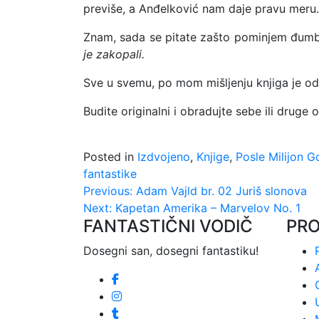
previše, a Anđelković nam daje pravu meru.
Znam, sada se pitate zašto pominjem đumbir,
je zakopali.
Sve u svemu, po mom mišljenju knjiga je odl
Budite originalni i obradujte sebe ili druge
Posted in
Izdvojeno
,
Knjige
,
Posle Milijon G
fantastike
Kretanje
Previous:
Adam Vajld br. 02 Juriš slonova
Next:
Kapetan Amerika – Marvelov No. 1
članka
FANTASTIČNI VODIČ
PR
Dosegni san, dosegni fantastiku!