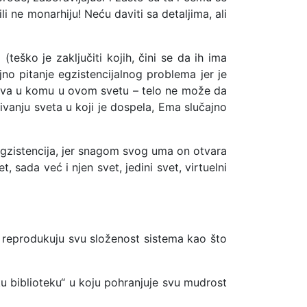
li ne monarhiju! Neću daviti sa detaljima, ali
teško je zaključiti kojih, čini se da ih ima
jno pitanje egzistencijalnog problema jer je
eva u komu u ovom svetu – telo ne može da
vanju sveta u koji je dospela, Ema slučajno
 egzistencija, jer snagom svog uma on otvara
 sada već i njen svet, jedini svet, virtuelni
 reprodukuju svu složenost sistema kao što
ku biblioteku“ u koju pohranjuje svu mudrost