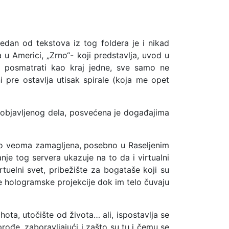
dan od tekstova iz tog foldera je i nikad
u Americi, „Zrno“- koji predstavlja, uvod u
 posmatrati kao kraj jedne, sve samo ne
pre ostavlja utisak spirale (koja me opet
neobjavljenog dela, posvećena je događajima
esto veoma zamagljena, posebno u Raseljenim
je tog servera ukazuje na to da i virtualni
tuelni svet, pribežište za bogataše koji su
e hologramske projekcije dok im telo čuvaju
hota, utočište od života… ali, ispostavlja se
ođe, zaboravljajući i zašto su tu i čemu se