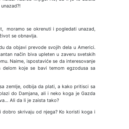
i unazad?!
ost, moramo se okrenuti i pogledati unazad,
život se obnavlja.
du da objavi prevode svojih dela u Americi.
antan način biva upleten u zaveru svetskih
emu. Naime, ispostaviće se da interesovanje
enim delom koje se bavi temom egzodusa sa
zemlje, odbija da plati, a kako pritisci sa
dolazi do Damjana, ali i neko koga je Gazda
va… Ali da li je zaista tako?
alji dobro skrivaju od njega? Ko koristi koga i