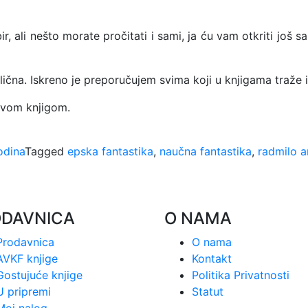
 ali nešto morate pročitati i sami, ja ću vam otkriti još 
ična. Iskreno je preporučujem svima koji u knjigama traže i
 ovom knjigom.
odina
Tagged
epska fantastika
,
naučna fantastika
,
radmilo a
ODAVNICA
O NAMA
Prodavnica
O nama
AVKF knjige
Kontakt
Gostujuće knjige
Politika Privatnosti
U pripremi
Statut
Moj nalog