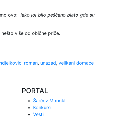
samo ovo:
lako joj bilo peščano blato gde su
 nešto više od obične priče.
ndjelkovic
,
roman
,
unazad
,
velikani domaće
PORTAL
Šarčev Monokl
Konkursi
Vesti