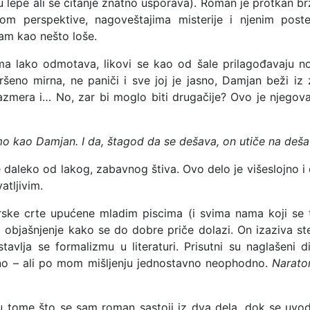
aju lepe ali se čitanje znatno usporava). Roman je protkan
om perspektive, nagoveštajima misterije i njenim post
avam kao nešto loše.
ma lako odmotava, likovi se kao od šale prilagođavaju no
šeno mirna, ne paniči i sve joj je jasno, Damjan beži iz
 razmera i… No, zar bi moglo biti drugačije? Ovo je njegov
 kao Damjan. I da, štagod da se dešava, on utiče na deš
e daleko od lakog, zabavnog štiva. Ovo delo je višeslojno 
atljivim.
ke crte upućene mladim piscima (i svima nama koji se t
 objašnjenje kako se do dobre priče dolazi. On izaziva ster
stavlja se formalizmu u literaturi. Prisutni su naglašeni d
šeno – ali po mom mišljenju jednostavno neophodno.
Narato
u tome što se sam roman sastoji iz dva dela, dok se uvod n