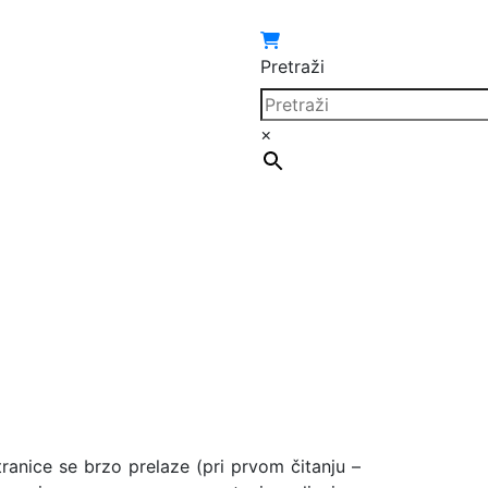
Pretraži
×
tranice se brzo prelaze (pri prvom čitanju –