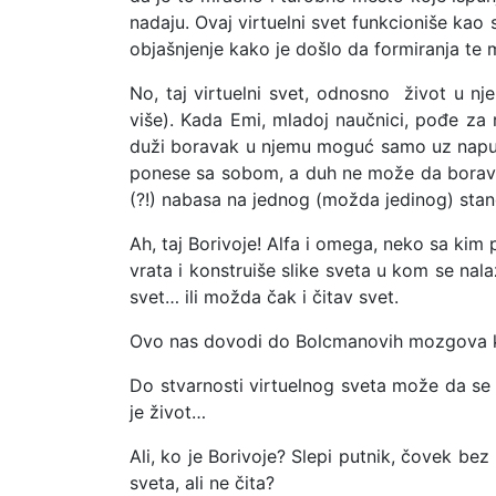
nadaju. Ovaj virtuelni svet funkcioniše kao s
objašnjenje kako je došlo da formiranja te m
No, taj virtuelni svet, odnosno život u nje
više). Kada Emi, mladoj naučnici, pođe za r
duži boravak u njemu moguć samo uz napuš
ponese sa sobom, a duh ne može da boravi u
(?!) nabasa na jednog (možda jedinog) sta
Ah, taj Borivoje! Alfa i omega, neko sa kim
vrata i konstruiše slike sveta u kom se nala
svet… ili možda čak i čitav svet.
Ovo nas dovodi do Bolcmanovih mozgova ka
Do stvarnosti virtuelnog sveta može da se
je život…
Ali, ko je Borivoje? Slepi putnik, čovek be
sveta, ali ne čita?