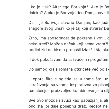
I ko je Hak? Alter ego Borivoja? Ako je Bo
daleko? A ako je Borivoje deo Damjanove li
Da li je Borivoja stvorio Damjan, kao jedn
snagom svog uma? Ko je taj koji stvara? Da l
Zrno, ima sposobnost da pokrene život… da
neko treći? Možda dečak koji nema vrata?! I
podići zid da bismo pronašli izlaz? I šta ak
I dok pokušavam da sažvaćem i progutam to
Do samog kraja romana otkrićete već polak
Lepota fikcije ogleda se u tome što uz
istraživanja su veoma inspirativna za pisan
tumačenje i proizvoljno kombinovanje, u cil
Sve ovo možda i zvuči kao papazjanija, ali
ono šta joj daje posebnu draž. Recept ne 