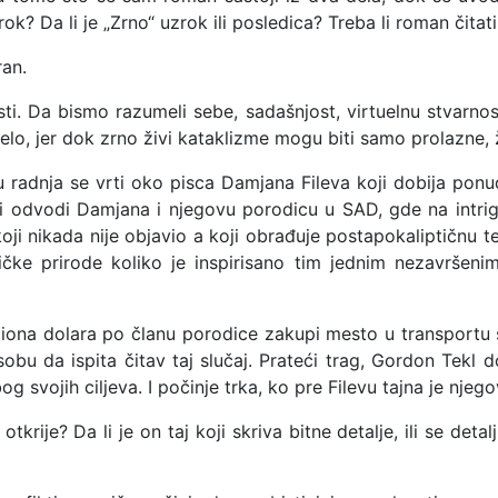
rok? Da li je „Zrno“ uzrok ili posledica? Treba li roman čitat
ran.
ti. Da bismo razumeli sebe, sadašnjost, virtuelnu stvarn
lo, jer dok zrno živi kataklizme mogu biti samo prolazne, 
 radnja se vrti oko pisca Damjana Fileva koji dobija ponu
i odvodi Damjana i njegovu porodicu u SAD, gde na intrig
ji nikada nije objavio a koji obrađuje postapokaliptičnu t
ničke prirode koliko je inspirisano tim jednim nezavrš
ona dolara po članu porodice zakupi mesto u transportu sa 
obu da ispita čitav taj slučaj. Prateći trag, Gordon Tekl 
g svojih ciljeva. I počinje trka, ko pre Filevu tajna je njego
otkrije? Da li je on taj koji skriva bitne detalje, ili se det