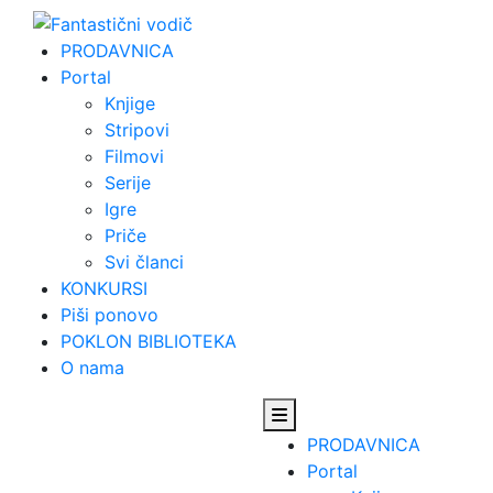
Skip
to
PRODAVNICA
content
Portal
Knjige
Stripovi
Filmovi
Serije
Igre
Priče
Svi članci
KONKURSI
Piši ponovo
POKLON BIBLIOTEKA
O nama
PRODAVNICA
Portal