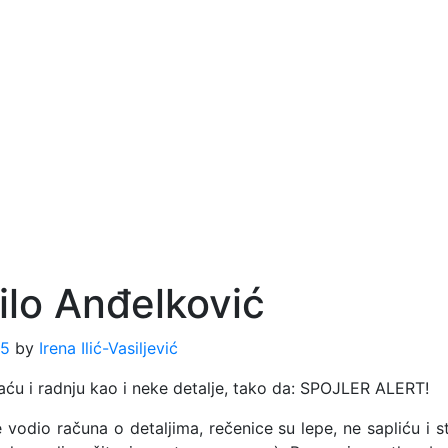
lo Anđelković
25
by
Irena Ilić-Vasiljević
u i radnju kao i neke detalje, tako da: SPOJLER ALERT!
vodio računa o detaljima, rečenice su lepe, ne sapliću i s