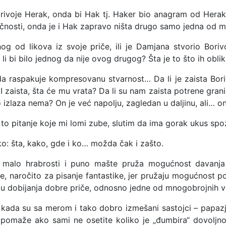
rivoje Herak, onda bi Hak tj. Haker bio anagram od Herak
čnosti, onda je i Hak zapravo ništa drugo samo jedna od ma
og od likova iz svoje priče, ili je Damjana stvorio Boriv
i bi bilo jednog da nije ovog drugog? Šta je to što ih oblik
 raspakuje kompresovanu stvarnost… Da li je zaista Borivo
 zaista, šta će mu vrata? Da li su nam zaista potrene grani
o izlaza nema? On je već napolju, zagledan u daljinu, ali… o
 pitanje koje mi lomi zube, slutim da ima gorak ukus spo
o: šta, kako, gde i ko… možda čak i zašto.
 malo hrabrosti i puno mašte pruža mogućnost davanj
je, naročito za pisanje fantastike, jer pružaju mogućnost 
ju dobijanja dobre priče, odnosno jedne od mnogobrojnih ver
 kada su sa merom i tako dobro izmešani sastojci – papazja
pomaže ako sami ne osetite koliko je „đumbira“ dovoljno, 