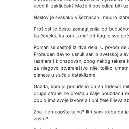
uvod ili zaključak? Može li posledica biti uz
Naslov je svakako višeznačan i mudro izab
Prošlost je često zamagljenija od budućnos
ka čoveku, ka tom „zrnu“ od kog je sve poče
Roman se sastoji iz dva dela. U prvom delu
Probuđen davno usnuli san o svetskoj slav
razmera i kidnapovan, zbog nekog teksta ko
za njegovo stvaralaštvo nije toliko umet
planete u slučaju kataklizme.
Gazda, kom je ponuđeno da za trideset mili
druge strane ne prestaju šalje pouzdanu os
odbio ima svoje izvore a i oni žele Fileva zbo
Zna li on uopšte tajnu? Ili i sam treba da je 
zašto?