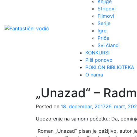
Knjige
Stripovi
Filmovi
Serije
Igre
Priče
Svi članci
KONKURSI
Piši ponovo
POKLON BIBLIOTEKA
O nama
„Unazad“ – Radmi
Posted on
18. decembar, 2017
26. mart, 20
Upozorenje na samom početku: Da, pominjać
Roman „Unazad“ pisan je pažljivo, autor je 