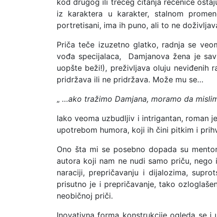
kod drugog ili trećeg čitanja rečenice ost
iz karaktera u karakter, stalnom promen
portretisani, ima ih puno, ali to ne doživlj
Priča teče izuzetno glatko, radnja se veo
vođa specijalaca, Damjanova žena je savr
uopšte beži!), preživljava oluju neviđenih
pridržava ili ne pridržava. Može mu se…
„
…ako tražimo Damjana, moramo da mislimo
Iako veoma uzbudljiv i intrigantan, roman j
upotrebom humora, koji ih čini pitkim i prihv
Ono šta mi se posebno dopada su mentors
autora koji nam ne nudi samo priču, nego i
naraciji, prepričavanju i dijalozima, suprot
prisutno je i prepričavanje, tako ozlogla
neobičnoj priči.
Inovativna forma konstrukcije ogleda se i 