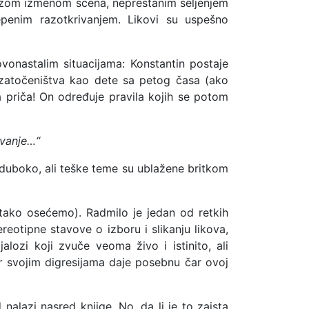
 brzom izmenom scena, neprestanim seljenjem
epenim razotkrivanjem. Likovi su uspešno
vonastalim situacijama: Konstantin postaje
 zatočeništva kao dete sa petog časa (ako
a priča! On određuje pravila kojih se potom
avanje…“
i duboko, ali teške teme su ublažene britkom
ako osećemo). Radmilo je jedan od retkih
eotipne stavove o izboru i slikanju likova,
ijalozi koji zvuče veoma živo i istinito, ali
r
svojim digresijama daje posebnu čar ovoj
alazi nasred knjige. No, da li je to zaista