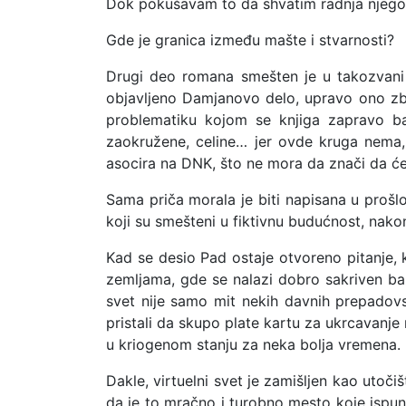
Dok pokušavam to da shvatim radnja njegove 
Gde je granica između mašte i stvarnosti?
Drugi deo romana smešten je u takozvani 
objavljeno Damjanovo delo, upravo ono zbog
problematiku kojom se knjiga zapravo b
zaokružene, celine… jer ovde kruga nema,
asocira na DNK, što ne mora da znači da će 
Sama priča morala je biti napisana u prošl
koji su smešteni u fiktivnu budućnost, nako
Kad se desio Pad ostaje otvoreno pitanje, 
zemljama, gde se nalazi dobro sakriven baz
svet nije samo mit nekih davnih prepadovsk
pristali da skupo plate kartu za ukrcavanj
u kriogenom stanju za neka bolja vremena.
Dakle, virtuelni svet je zamišljen kao utoči
da je to mračno i turobno mesto koje ispun