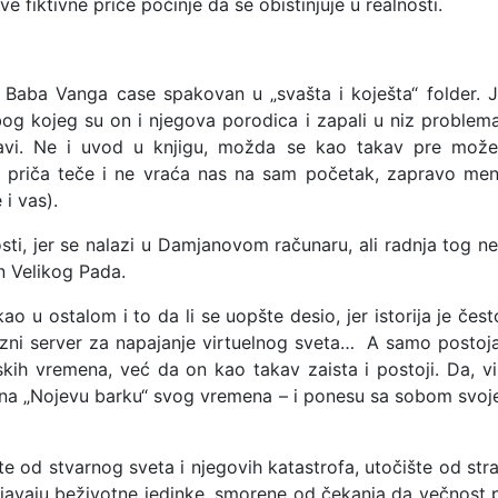
fiktivne priče počinje da se obistinjuje u realnosti.
Baba Vanga case spakovan u „svašta i koješta“ folder. Je
 kojeg su on i njegova porodica i zapali u niz problema 
avi. Ne i uvod u knjigu, možda se kao takav pre može
 priča teče i ne vraća nas na sam početak, zapravo meni 
i vas).
osti, jer se nalazi u Damjanovom računaru, ali radnja tog 
n Velikog Pada.
kao u ostalom i to da li se uopšte desio, jer istorija je č
ni server za napajanje virtuelnog sveta… A samo postojan
ih vremena, već da on kao takav zaista i postoji. Da, vir
e na „Nojevu barku“ svog vremena – i ponesu sa sobom svoj
šte od stvarnog sveta i njegovih katastrofa, utočište od stra
javaju beživotne jedinke, smorene od čekanja da večnost pr