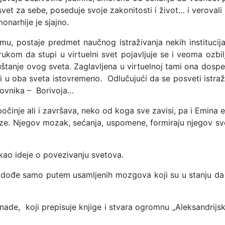
vet za sebe, poseduje svoje zakonitosti i život… i verovali i
onarhije je sjajno.
mu, postaje predmet naučnog istraživanja nekih institucija (
ukom da stupi u virtuelni svet pojavljuje se i veoma ozbil
tanje ovog sveta. Zaglavljena u virtuelnoj tami ona dosp
 oba sveta istovremeno. Odlučujući da se posveti istraži
novnika – Borivoja…
 počinje ali i završava, neko od koga sve zavisi, pa i Emina
ze. Njegov mozak, sećanja, uspomene, formiraju njegov svet,
o ideje o povezivanju svetova.
 dođe samo putem usamljenih mozgova koji su u stanju da
z nade, koji prepisuje knjige i stvara ogromnu „Aleksandrijs