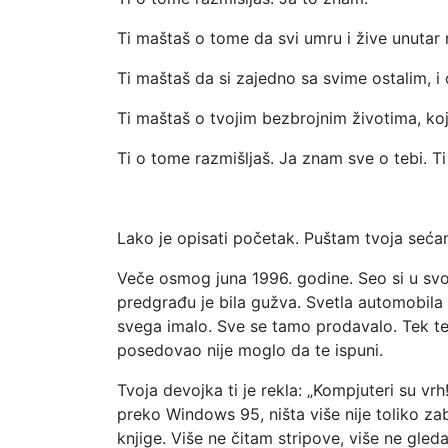
Ti maštaš o tome da svi umru i žive unutar 
Ti maštaš da si zajedno sa svime ostalim, i
Ti maštaš o tvojim bezbrojnim životima, koji 
Ti o tome razmišljaš. Ja znam sve o tebi. Ti
Lako je opisati početak. Puštam tvoja seća
Veče osmog juna 1996. godine. Seo si u svoj
predgrađu je bila gužva. Svetla automobila 
svega imalo. Sve se tamo prodavalo. Tek te j
posedovao nije moglo da te ispuni.
Tvoja devojka ti je rekla: „Kompjuteri su 
preko Windows 95, ništa više nije toliko zaba
knjige. Više ne čitam stripove, više ne gled