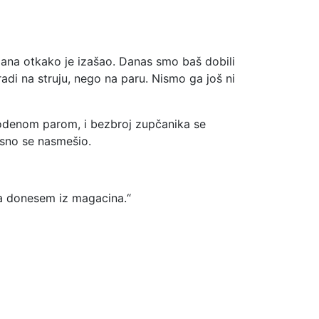
ana otkako je izašao. Danas smo baš dobili
adi na struju, nego na paru. Nismo ga još ni
vodenom parom, i bezbroj zupčanika se
dosno se nasmešio.
ga donesem iz magacina.“