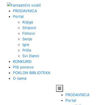
Skip
to
PRODAVNICA
content
Portal
Knjige
Stripovi
Filmovi
Serije
Igre
Priče
Svi članci
KONKURSI
Piši ponovo
POKLON BIBLIOTEKA
O nama
PRODAVNICA
Portal