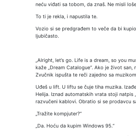
neću viđati sa tobom, da znaš. Ne misli lo
To ti je rekla, i napustila te.
Vozio si se predgrađem to veče da bi kupio 
ljubičasto.
„Alright, let’s go. Life is a dream, so you
kaže „Dream Catalogue“. Ako je život san, m
Zvučnik ispušta te reči zajedno sa muzikom. 
Uđeš u lift. U liftu se čuje tiha muzika. Iz
Helija. Iznad automatskih vrata stoji natpis
razvučeni kablovi. Obratio si se prodavcu 
„Tražite kompjuter?“
„Da. Hoću da kupim Windows 95.“