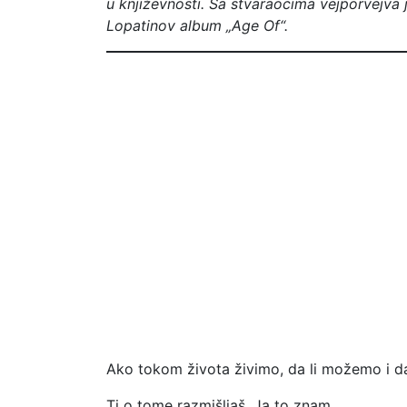
u književnosti. Sa stvaraocima vejporvejva
Lopatinov album „Age Of“.
Ako tokom života živimo, da li možemo i d
Ti o tome razmišljaš. Ja to znam.