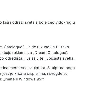
 kiši i odrazi svetala boje ceo vidokrug u
eam Catalogue“. Hajde u kupovinu – tako
u se čuje reklama za „Dream Catalogue“.
 odredišta, i usisaju te ljubičasta svetla.
je jedna mermerna skulptura. Skulptura boga
njost je krcata displejima, i svugde su
a: „Imate li Windows 95?“