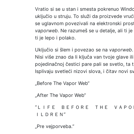
Vratio si se u stan i smesta pokrenuo Win
uključio u struju. To služi da proizvede vruć
se uglavnom povezivali na elektronski pro
vaporweb
. Ne razumeš se u detalje, ali ti 
ti je lepo i polako.
Uključio si šlem i povezao se na
vaporweb
Nisi više znao da li ključa van tvoje glave i
pojedinačnoj čestici pare pali se svetlo, ta 
Isplivaju svetleći nizovi slova, i čitav novi 
„Before The Vapor Web“
„After The Vapor Web“
“ＬＩＦＥ ＢＥＦＯＲＥ ＴＨＥ ＶＡＰＯ
ＩＬＤＲＥＮ”
„Pre vejporveba.“