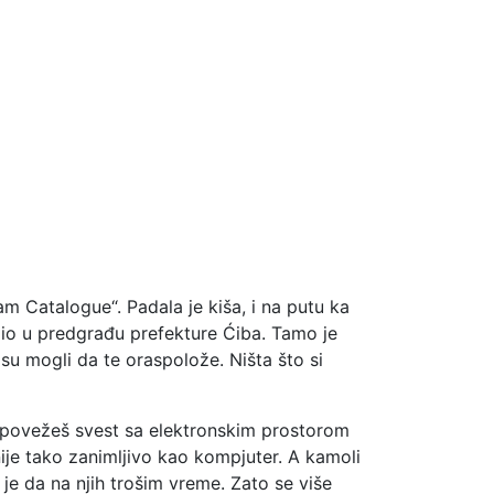
m Catalogue“. Padala je kiša, i na putu ka
azio u predgrađu prefekture Ćiba. Tamo je
isu mogli da te oraspolože. Ništa što si
m povežeš svest sa elektronskim prostorom
 nije tako zanimljivo kao kompjuter. A kamoli
 je da na njih trošim vreme. Zato se više