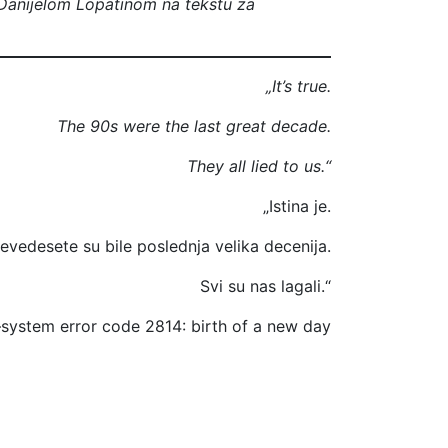
 Danijelom Lopatinom na tekstu za
„It’s true.
The 90s were the last great decade.
They all lied to us.“
„Istina je.
evedesete su bile poslednja velika decenija.
Svi su nas lagali.“
system error code 2814: birth of a new day