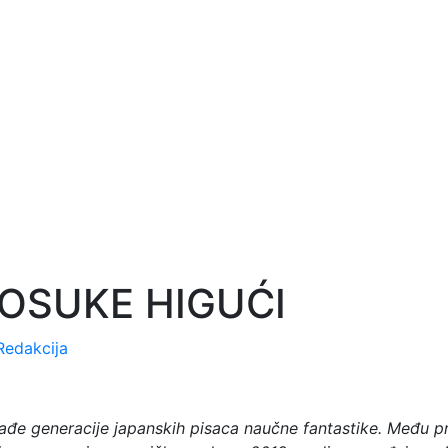
JOSUKE HIGUĆI
Redakcija
ađe generacije japanskih pisaca naučne fantastike. Među p