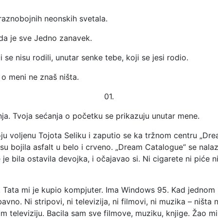
raznobojnih neonskih svetala.
 da je sve Jedno zanavek.
se nisu rodili, unutar senke tebe, koji se jesi rodio.
 o meni ne znaš ništa.
01.
nja. Tvoja sećanja o početku se prikazuju unutar mene.
u voljenu Tojota Seliku i zaputio se ka tržnom centru „Drea
su bojila asfalt u belo i crveno. „Dream Catalogue“ se nal
e bila ostavila devojka, i očajavao si. Ni cigarete ni piće n
vrh! Tata mi je kupio kompjuter. Ima Windows 95. Kad jedno
vno. Ni stripovi, ni televizija, ni filmovi, ni muzika – ništa
am televiziju. Bacila sam sve filmove, muziku, knjige. Žao mi