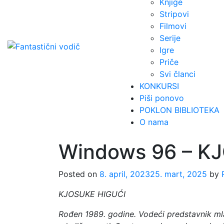
Knjige
Stripovi
Filmovi
Serije
Igre
Priče
Svi članci
KONKURSI
Piši ponovo
POKLON BIBLIOTEKA
O nama
Windows 96 – K
Posted on
8. april, 2023
25. mart, 2025
by
KJOSUKE HIGUĆI
Rođen 1989. godine. Vodeći predstavnik ml