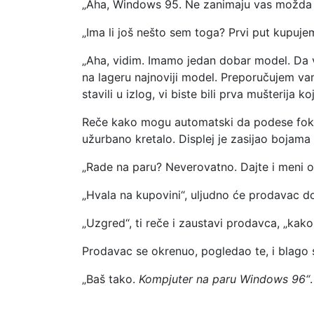
„Aha, Windows 95. Ne zanimaju vas možda 
„Ima li još nešto sem toga? Prvi put kupuj
„Aha, vidim. Imamo jedan dobar model. Da 
na lageru najnoviji model. Preporučujem vam
stavili u izlog, vi biste bili prva mušterija
Reče kako mogu automatski da podese fokus
užurbano kretalo. Displej je zasijao bojama 
„Rade na paru? Neverovatno. Dajte i meni o
„Hvala na kupovini“, uljudno će prodavac 
„Uzgred“, ti reče i zaustavi prodavca, „kak
Prodavac se okrenuo, pogledao te, i blago 
„Baš tako.
Kompjuter na paru Windows 96“
.