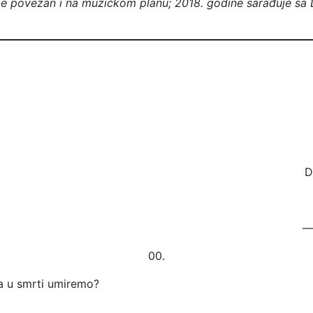
 je povezan i na muzičkom planu; 2018. godine sarađuje sa
D
—
00.
a u smrti umiremo?