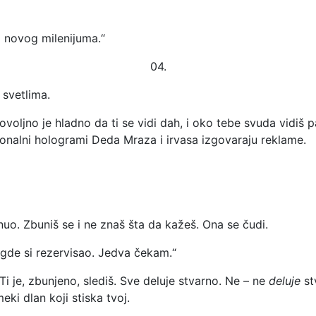
 novog milenijuma.“
04.
 svetlima.
ovoljno je hladno da ti se vidi dah, i oko tebe svuda vidiš
onalni hologrami Deda Mraza i irvasa izgovaraju reklame.
nuo. Zbuniš se i ne znaš šta da kažeš. Ona se čudi.
an gde si rezervisao. Jedva čekam.“
Ti je, zbunjeno, slediš. Sve deluje stvarno. Ne – ne
deluje
st
meki dlan koji stiska tvoj.