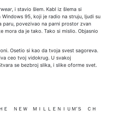
rwear
, i stavio šlem. Kabl iz šlema si
 Windows 95, koji je radio na struju, ljudi su
 na paru, povezivao na parni prostor zvan
te mora da je tako. Tako si mislio. Objasnio
oni. Osetio si kao da tvoja svest sagoreva.
kriva ceo tvoj vidokrug. U svakoj
Stvara se bezbroj slika, i slike oforme svet.
ＨＥ ＮＥＷ ＭＩＬＬＥＮＩＵＭ‘Ｓ ＣＨ