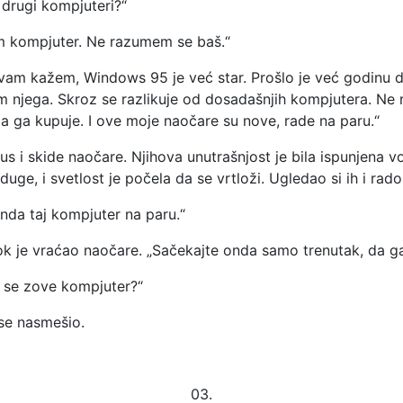
drugi kompjuteri?“
em kompjuter. Ne razumem se baš.“
vam kažem, Windows 95 je već star. Prošlo je već godinu d
 njega. Skroz se razlikuje od dosadašnjih kompjutera. Ne r
 koja ga kupuje. I ove moje naočare su nove, rade na paru.“
 i skide naočare. Njihova unutrašnjost je bila ispunjena 
duge, i svetlost je počela da se vrtloži. Ugledao si ih i ra
nda taj kompjuter na paru.“
dok je vraćao naočare. „Sačekajte onda samo trenutak, da 
o se zove kompjuter?“
se nasmešio.
03.