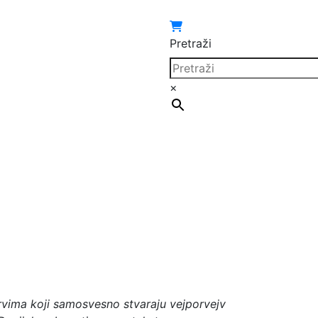
Pretraži
×
rvima koji samosvesno stvaraju vejporvejv