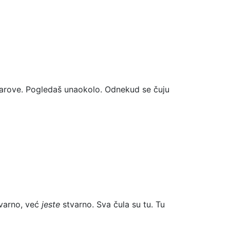
 parove. Pogledaš unaokolo. Odnekud se čuju
varno, već
jeste
stvarno. Sva čula su tu. Tu