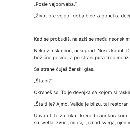
„Posle vejporveba.“
„Život pre vejpor-doba biće zagonetka deci
Kad se probudiš, nalaziš se među neonskim
Neka zimska noć, neki grad. Nosiš kaput. D
božićne pesme, a po strani puta trodimenzi
Sa strane čuješ ženski glas.
„Šta bi?“
Okreneš se. To je devojka sa kojom si raski
„Šta ti je? Ajmo. Valjda je blizu, taj restor
Uhvati ti te za ruku i krene brzim korakom. 
su svetla, zvuci, mirisi, i, iznad svega, njen 