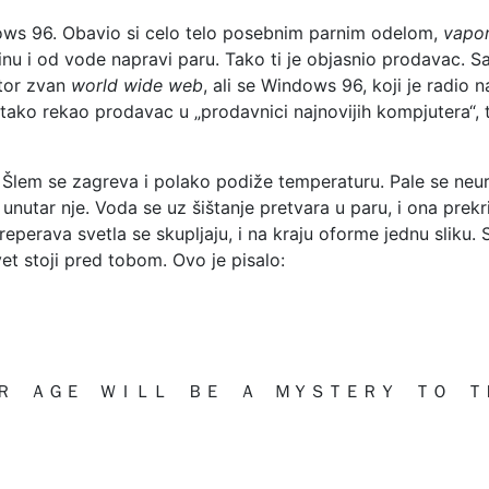
dows 96. Obavio si celo telo posebnim parnim odelom,
vapo
inu i od vode napravi paru. Tako ti je objasnio prodavac. Sa
stor zvan
world wide web
, ali se Windows 96, koji je radio
je tako rekao prodavac u „prodavnici najnovijih kompjutera“, 
. Šlem se zagreva i polako podiže temperaturu. Pale se neur
li unutar nje. Voda se uz šištanje pretvara u paru, i ona pre
treperava svetla se skupljaju, i na kraju oforme jednu sliku. 
svet stoji pred tobom. Ovo je pisalo:
Ｒ ＡＧＥ ＷＩＬＬ ＢＥ Ａ ＭＹＳＴＥＲＹ ＴＯ Ｔ