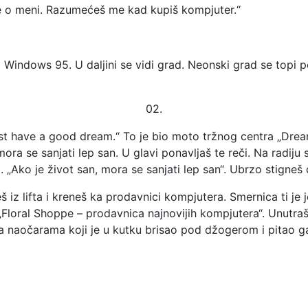
še o meni. Razumećeš me kad kupiš kompjuter.“
Windows 95. U daljini se vidi grad. Neonski grad se topi po
02.
 must have a good dream.“ To je bio moto tržnog centra „Dr
ora se sanjati lep san. U glavi ponavljaš te reči. Na radij
„Ako je život san, mora se sanjati lep san“. Ubrzo stigneš do
ađeš iz lifta i kreneš ka prodavnici kompjutera. Smernica ti 
 „Floral Shoppe – prodavnica najnovijih kompjutera“. Unutraš
sa naočarama koji je u kutku brisao pod džogerom i pitao g