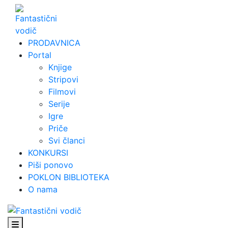
Skip
to
content
PRODAVNICA
Portal
Knjige
Stripovi
Filmovi
Serije
Igre
Priče
Svi članci
KONKURSI
Piši ponovo
POKLON BIBLIOTEKA
O nama