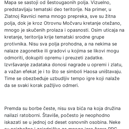
Mapa se sastoji od šestougaonih polja. Vizuelno,
predstavljaju tematski deo teritorije. Na primer, u
Zlatnoj Ravnici nema mnogo prepreka, sve su žitna
polja, dok je kroz Otrovnu Močvaru kretanje otežano,
mnogo je skučenih prolaza i opasnosti. Osim uticaja na
kretanje, teritorija krije tematski srodne grupe
protivnika. Nisu sva polja prohodna, a na nekima se
nalaze zagonetke ili gradovi u kojima se likovi mogu
odmoriti, dokupiti opremu i preuzeti zadatke.
Izvršavanje zadataka donosi nagrade u opremi i zlatu,
a važan efekat je i to što se simboli Haosa uništavaju.
Time se obezbeđuje uzbudljiv tempo igre koji nalaže
da se svaki korak pažljivo odmeri.
Premda su borbe česte, nisu sva bića na koja družina
nailazi ratoborni. Štaviše, počesto je neophodno
iskazati se u jednoj od deset osnovnih osobina. Neke