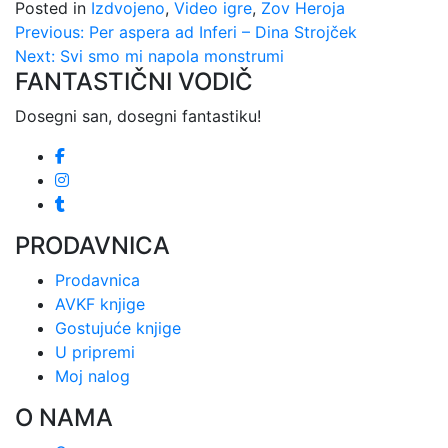
Posted in
Izdvojeno
,
Video igre
,
Zov Heroja
Kretanje
Previous:
Per aspera ad Inferi – Dina Strojček
Next:
Svi smo mi napola monstrumi
članka
FANTASTIČNI VODIČ
Dosegni san, dosegni fantastiku!
PRODAVNICA
Prodavnica
AVKF knjige
Gostujuće knjige
U pripremi
Moj nalog
O NAMA