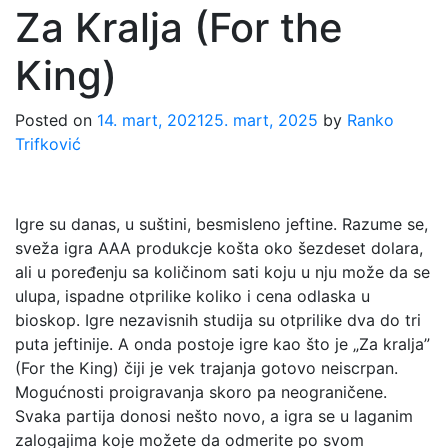
Za Kralja (For the
King)
Posted on
14. mart, 2021
25. mart, 2025
by
Ranko
Trifković
Igre su danas, u suštini, besmisleno jeftine. Razume se,
sveža igra AAA produkcje košta oko šezdeset dolara,
ali u poređenju sa količinom sati koju u nju može da se
ulupa, ispadne otprilike koliko i cena odlaska u
bioskop. Igre nezavisnih studija su otprilike dva do tri
puta jeftinije. A onda postoje igre kao što je „Za kralja”
(For the King) čiji je vek trajanja gotovo neiscrpan.
Mogućnosti proigravanja skoro pa neograničene.
Svaka partija donosi nešto novo, a igra se u laganim
zalogajima koje možete da odmerite po svom