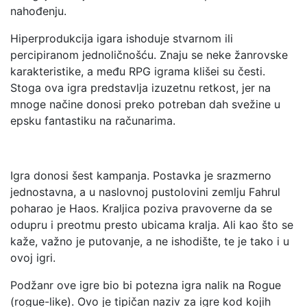
nahođenju.
Hiperprodukcija igara ishoduje stvarnom ili
percipiranom jednoličnošću. Znaju se neke žanrovske
karakteristike, a među RPG igrama klišei su česti.
Stoga ova igra predstavlja izuzetnu retkost, jer na
mnoge načine donosi preko potreban dah svežine u
epsku fantastiku na računarima.
Igra donosi šest kampanja. Postavka je srazmerno
jednostavna, a u naslovnoj pustolovini zemlju Fahrul
poharao je Haos. Kraljica poziva pravoverne da se
odupru i preotmu presto ubicama kralja. Ali kao što se
kaže, važno je putovanje, a ne ishodište, te je tako i u
ovoj igri.
Podžanr ove igre bio bi potezna igra nalik na Rogue
(rogue-like). Ovo je tipičan naziv za igre kod kojih