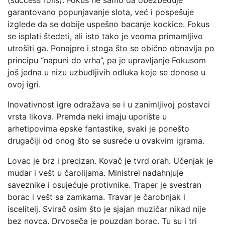
(success rolls). Fokus ne samo da obezbeđuje
garantovano popunjavanje slota, već i pospešuje
izglede da se dobije uspešno bacanje kockice. Fokus
se isplati štedeti, ali isto tako je veoma primamljivo
utrošiti ga. Ponajpre i stoga što se obično obnavlja po
principu “napuni do vrha”, pa je upravljanje Fokusom
još jedna u nizu uzbudljivih odluka koje se donose u
ovoj igri.
Inovativnost igre odražava se i u zanimljivoj postavci
vrsta likova. Premda neki imaju uporište u
arhetipovima epske fantastike, svaki je ponešto
drugačiji od onog što se susreće u ovakvim igrama.
Lovac je brz i precizan. Kovač je tvrd orah. Učenjak je
mudar i vešt u čarolijama. Ministrel nadahnjuje
saveznike i osujećuje protivnike. Traper je svestran
borac i vešt sa zamkama. Travar je čarobnjak i
iscelitelj. Svirač osim što je sjajan muzičar nikad nije
bez novca. Drvoseča je pouzdan borac. Tu su i tri