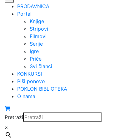
PRODAVNICA
Portal
Knjige
Stripovi
Filmovi
Serije
Igre
Priče
Svi članci
KONKURSI
Piši ponovo
POKLON BIBLIOTEKA
O nama
Pretraži
×