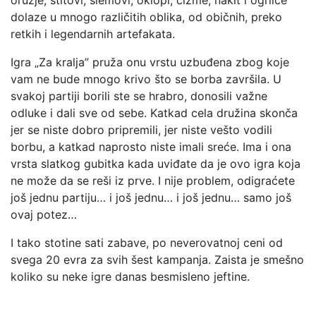
oružje, štitovi, šlemovi, oklopi, čizme, nakit i ogrlice
dolaze u mnogo različitih oblika, od običnih, preko
retkih i legendarnih artefakata.
Igra „Za kralja” pruža onu vrstu uzbuđena zbog koje
vam ne bude mnogo krivo što se borba završila. U
svakoj partiji borili ste se hrabro, donosili važne
odluke i dali sve od sebe. Katkad cela družina skonča
jer se niste dobro pripremili, jer niste vešto vodili
borbu, a katkad naprosto niste imali sreće. Ima i ona
vrsta slatkog gubitka kada uviđate da je ovo igra koja
ne može da se reši iz prve. I nije problem, odigraćete
još jednu partiju… i još jednu… i još jednu… samo još
ovaj potez…
I tako stotine sati zabave, po neverovatnoj ceni od
svega 20 evra za svih šest kampanja. Zaista je smešno
koliko su neke igre danas besmisleno jeftine.