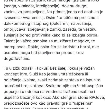
su neizbežne i zajedničke za mnoge igre žanra RPG
(snaga, vitalnost, inteligencija), dok su druge
zanimljivo postavljene. Na primer, jedna od osobina je
svesnost (Awareness). Osim što utiče na preciznost
dalekometnog i štapnog (polearms) naoružanja,
omogućava izbegavanje zamki, zaseda, te veštinu
šunjanja pored protivnika kako bi se izbegla borba.
Talent je važna osobina za muzičare i magove, te
moreplovce. Dakle, osim što se koriste u borbi, ove
osobine mogu biti stavljene na probu i kroz
dogodovštine.
Tu u žižu dolazi – Fokus. Bez šale, Fokus je važan
koncept igre. Služi kao jedna vrsta džokera ili
pojačanja. Naime, svaki zadatak zahteva da ispunite
određeni broj slotova. Svaki od njih može bit uspešno
popunjen u odnosu na vrednost tražene osobine i
uspešno bacanje kockice. Ako ste igrali stone RPGove,
prepoznaćete ovo kao pravilo igre o “uspesima”