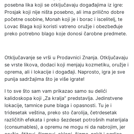
posebna lika koji se otključavaju događajima iz igre:
Prosjak koji nije ništa posebno, ali ima prilično dobre
početne osobine, Monah koji je i borac i iscelitelj, te
Lovac Blaga koji koristi vatreno oružje i obezbeđuje
preko potrebno blago koje donosi čarobne predmete.
Otključavanje se vrši u Prodavnici Znanja. Otključavaju
se vrste likova, dodaci koji menjaju kozmetiku, oružje i
oprema, ali i lokacije i događaji. Naprosto, igra je sve
punija sadržajima što je više igrate!
I to sve što sam vam prikazao samo su delići
kalidoskopa koji „Za kralja” predstavlja. Jedinstvene
lokacije, tamnice pune blaga i opasnosti. Tu je i
tridesetak veština, preko sto čarolija, četrdesetak
različitih efekata i preko šezdeset potrošnih materijala
(consumables), a opremu ne mogu ni da nabrojim, jer