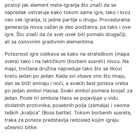
postoji jak element meta-igranja što znači da se
napredak ostvaruje kako tokom same igre, tako i kroz
ceo vek igranja, iz jedne partije u drugu. Proceduralna
generacija nivoa važan je deo podžanra, pa tako i ove
igre. Što znači da će svet uvek biti pomalo drugačiji,
ali sa osnovnim gradivnim elementima.
Poteznost igre oslikava se kako na strateškom (mapa
sveta) tako i na taktičkom (borbeni susreti) nivou. Na
mapi, tročlana družina napreduje tako što se likovi
kreću jedan po jedan. Kada svi obave ono što imaju,
dan se bliži smiraju i noći, a svakih šest poteza vreba
po jedan simbol Haosa. Svaki simbol pomera brojač za
jedan. Posle tri simbola Haos se pojavljuje u vidu
dodatnih protivnika, posebnih polja (zemalja) i veoma
teških „kraljica” (Boss battle). Tokom borbenih susreta,
traka za poteze predstavlja redosled kojim igraju
učesnici bitke.