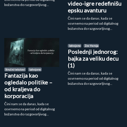
video-igre redefinišu
božanstva do razgovorljivog…
epsku avanturu
Čini nam se da danas, kada se
osvrnemo na period od digitalnog
božanstva do razgovorljivog…
Izdvojeno
Zov Heroja
Poslednji jednorog:
bajka za veliku decu
(1)
Stručni tekstovi
Izdvojeno
Čini nam se da danas, kada se
Fantazija kao
osvrnemo na period od digitalnog
ogledalo politike –
božanstva do razgovorljivog…
od kraljeva do
korporacija
Čini nam se da danas, kada se
osvrnemo na period od digitalnog
božanstva do razgovorljivog…