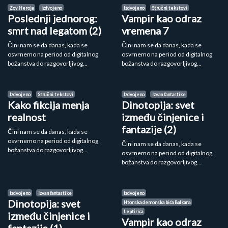
Zov Heroja
Izdvojeno
Izdvojeno
Stručni tekstovi
Poslednji jednorog:
Vampir kao odraz
smrt nad legatom (2)
vremena 7
Čini nam se da danas, kada se
Čini nam se da danas, kada se
osvrnemo na period od digitalnog
osvrnemo na period od digitalnog
božanstva do razgovorljivog…
božanstva do razgovorljivog…
Izdvojeno
Stručni tekstovi
Izdvojeno
Izvan fantastike
Kako fikcija menja
Dinotopija: svet
realnost
između činjenice i
fantazije (2)
Čini nam se da danas, kada se
osvrnemo na period od digitalnog
Čini nam se da danas, kada se
božanstva do razgovorljivog…
osvrnemo na period od digitalnog
božanstva do razgovorljivog…
Izdvojeno
Izvan fantastike
Izdvojeno
Dinotopija: svet
Htonska demonska bića Balkana
Leptirica
između činjenice i
Vampir kao odraz
fantazije (1)