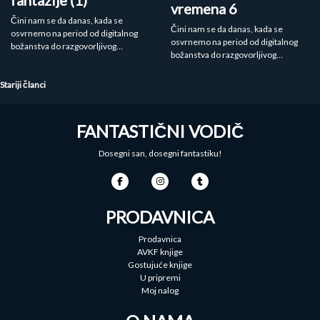
vremena 6
Čini nam se da danas, kada se
Čini nam se da danas, kada se
osvrnemo na period od digitalnog
osvrnemo na period od digitalnog
božanstva do razgovorljivog…
božanstva do razgovorljivog…
Kretanje
Stariji članci
članaka
FANTASTIČNI VODIČ
Dosegni san, dosegni fantastiku!
PRODAVNICA
Prodavnica
AVKF knjige
Gostujuće knjige
U pripremi
Moj nalog