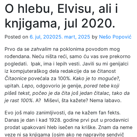
O hlebu, Elvisu, ali i
knjigama, jul 2020.
Posted on
6. jul, 2020
25. mart, 2025
by
Nešo Popović
Prvo da se
zahvalim
na poklonima povodom mog
rođendana. Neću ništa reći, samo ću vas sve prekorno
pogledati. Ipak, ima i lepih vesti. Javili su mi genijalci
iz kompjuteraškog dela redakcije da se čitanost
Čitaonice
povećala za 100%.
Kako je to moguće?,
upitah.
Lepo,
odgovorio je genije,
pored tebe koji
pišeš tekst, počeo je da čita još jedan čitalac, tako da
je rast 100%
. A? Miševi, šta kažete? Nema labavo.
Evo još malo zanimljivosti, da ne kažem fan fekts.
Danas je dan i kad 1928. godine prvi put u prodavnici
prodat upakovani hleb isečen na kriške. Znam da neme
veze ni sa knjigama (osim ako ne napravite sendvič