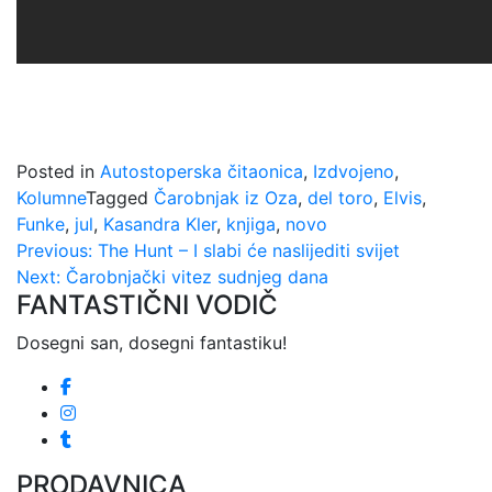
Posted in
Autostoperska čitaonica
,
Izdvojeno
,
Kolumne
Tagged
Čarobnjak iz Oza
,
del toro
,
Elvis
,
Funke
,
jul
,
Kasandra Kler
,
knjiga
,
novo
Kretanje
Previous:
The Hunt – I slabi će naslijediti svijet
Next:
Čarobnjački vitez sudnjeg dana
članka
FANTASTIČNI VODIČ
Dosegni san, dosegni fantastiku!
PRODAVNICA