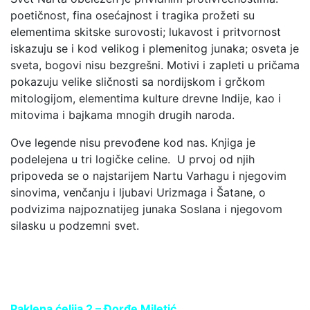
poetičnost, fina osećajnost i tragika prožeti su
elementima skitske surovosti; lukavost i pritvornost
iskazuju se i kod velikog i plemenitog junaka; osveta je
sveta, bogovi nisu bezgrešni. Motivi i zapleti u pričama
pokazuju velike sličnosti sa nordijskom i grčkom
mitologijom, elementima kulture drevne Indije, kao i
mitovima i bajkama mnogih drugih naroda.
Ove legende nisu prevođene kod nas. Knjiga je
podelejena u tri logičke celine. U prvoj od njih
pripoveda se o najstarijem Nartu Varhagu i njegovim
sinovima, venčanju i ljubavi Urizmaga i Šatane, o
podvizima najpoznatijeg junaka Soslana i njegovom
silasku u podzemni svet.
Paklena ćelija 2 – Đorđe Miletić