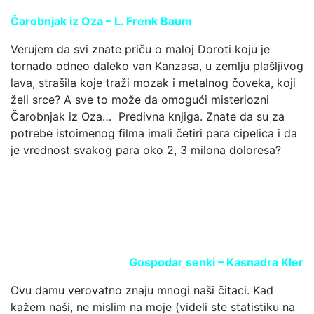
Čarobnjak iz Oza – L. Frenk Baum
Verujem da svi znate priču o maloj Doroti koju je
tornado odneo daleko van Kanzasa, u zemlju plašljivog
lava, strašila koje traži mozak i metalnog čoveka, koji
želi srce? A sve to može da omogući misteriozni
Čarobnjak iz Oza… Predivna knjiga. Znate da su za
potrebe istoimenog filma imali četiri para cipelica i da
je vrednost svakog para oko 2, 3 milona doloresa?
Gospodar senki – Kasnadra Kler
Ovu damu verovatno znaju mnogi naši čitaci. Kad
kažem naši, ne mislim na moje (videli ste statistiku na