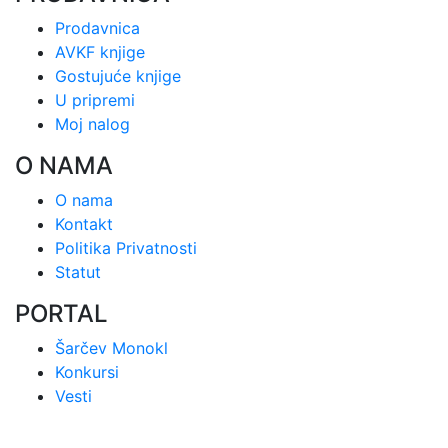
Prodavnica
AVKF knjige
Gostujuće knjige
U pripremi
Moj nalog
O NAMA
O nama
Kontakt
Politika Privatnosti
Statut
PORTAL
Šarčev Monokl
Konkursi
Vesti