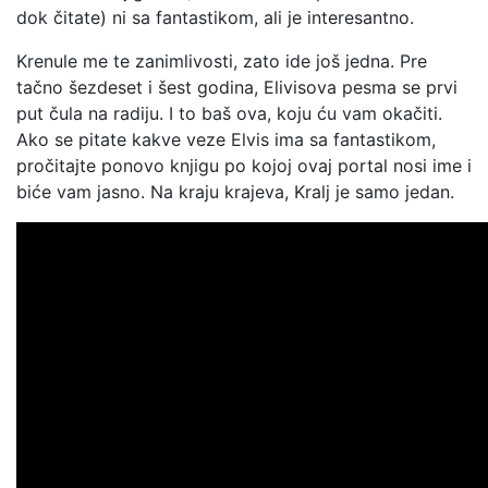
dok čitate) ni sa fantastikom, ali je interesantno.
Krenule me te zanimlivosti, zato ide još jedna. Pre
tačno šezdeset i šest godina, Elivisova pesma se prvi
put čula na radiju. I to baš ova, koju ću vam okačiti.
Ako se pitate kakve veze Elvis ima sa fantastikom,
pročitajte ponovo knjigu po kojoj ovaj portal nosi ime i
biće vam jasno. Na kraju krajeva, Kralj je samo jedan.