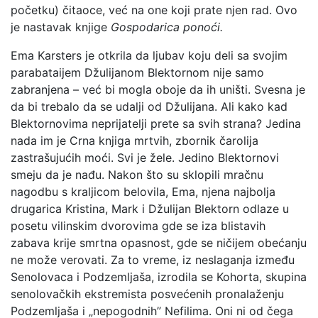
početku) čitaoce, već na one koji prate njen rad. Ovo
je nastavak knjige
Gospodarica ponoći.
Ema Karsters je otkrila da ljubav koju deli sa svojim
parabataijem Džulijanom Blektornom nije samo
zabranjena – već bi mogla oboje da ih uništi. Svesna je
da bi trebalo da se udalji od Džulijana. Ali kako kad
Blektornovima neprijatelji prete sa svih strana? Jedina
nada im je Crna knjiga mrtvih, zbornik čarolija
zastrašujućih moći. Svi je žele. Jedino Blektornovi
smeju da je nađu. Nakon što su sklopili mračnu
nagodbu s kraljicom belovila, Ema, njena najbolja
drugarica Kristina, Mark i Džulijan Blektorn odlaze u
posetu vilinskim dvorovima gde se iza blistavih
zabava krije smrtna opasnost, gde se ničijem obećanju
ne može verovati. Za to vreme, iz neslaganja između
Senolovaca i Podzemljaša, izrodila se Kohorta, skupina
senolovačkih ekstremista posvećenih pronalaženju
Podzemljaša i „nepogodnih” Nefilima. Oni ni od čega