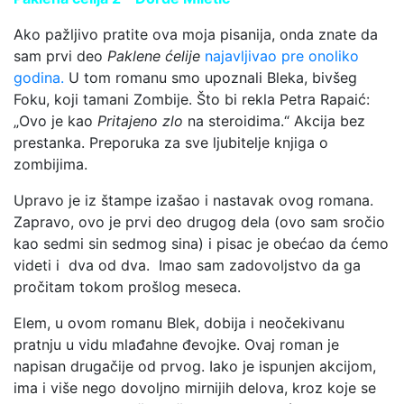
Ako pažljivo pratite ova moja pisanija, onda znate da
sam prvi deo
Paklene ćelije
najavljivao pre onoliko
godina.
U tom romanu smo upoznali Bleka, bivšeg
Foku, koji tamani Zombije. Što bi rekla Petra Rapaić:
„Ovo je kao
Pritajeno zlo
na steroidima.“ Akcija bez
prestanka. Preporuka za sve ljubitelje knjiga o
zombijima.
Upravo je iz štampe izašao i nastavak ovog romana.
Zapravo, ovo je prvi deo drugog dela (ovo sam sročio
kao sedmi sin sedmog sina) i pisac je obećao da ćemo
videti i dva od dva. Imao sam zadovoljstvo da ga
pročitam tokom prošlog meseca.
Elem, u ovom romanu Blek, dobija i neočekivanu
pratnju u vidu mlađahne đevojke. Ovaj roman je
napisan drugačije od prvog. Iako je ispunjen akcijom,
ima i više nego dovoljno mirnijih delova, kroz koje se