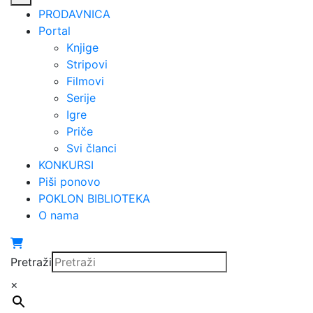
PRODAVNICA
Portal
Knjige
Stripovi
Filmovi
Serije
Igre
Priče
Svi članci
KONKURSI
Piši ponovo
POKLON BIBLIOTEKA
O nama
Pretraži
×