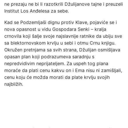
ne prezaju ne bi li razotkrili Džulijanove tajne i preuzeli
Institut Los Anđelesa za sebe.
Kad se Podzemljaši dignu protiv Klave, pojaviće se i
nova opasnost u vidu Gospodara Senki – kralja
crnovila koji šalje svoje najslavnije ratnike da ubiju sve
sa blektornovskom krvlju u sebi i otmu Crnu knjigu.
Okružen pretnjama sa svih strana, Džulijan osmišljava
opasan plan koji podrazumeva saradnju s
nepredvidivim neprijateljem. Za uspeh tog plana
moraće da plati cenu kakvu on i Ema nisu ni zamišljali,
cenu koju će možda morati da plate krvlju svojih
najbližih.