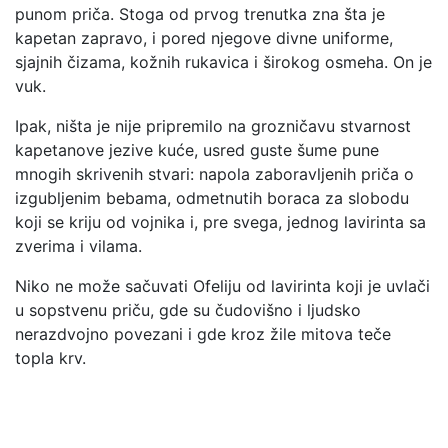
punom priča. Stoga od prvog trenutka zna šta je
kapetan zapravo, i pored njegove divne uniforme,
sjajnih čizama, kožnih rukavica i širokog osmeha. On je
vuk.
Ipak, ništa je nije pripremilo na grozničavu stvarnost
kapetanove jezive kuće, usred guste šume pune
mnogih skrivenih stvari: napola zaboravljenih priča o
izgubljenim bebama, odmetnutih boraca za slobodu
koji se kriju od vojnika i, pre svega, jednog lavirinta sa
zverima i vilama.
Niko ne može sačuvati Ofeliju od lavirinta koji je uvlači
u sopstvenu priču, gde su čudovišno i ljudsko
nerazdvojno povezani i gde kroz žile mitova teče
topla krv.