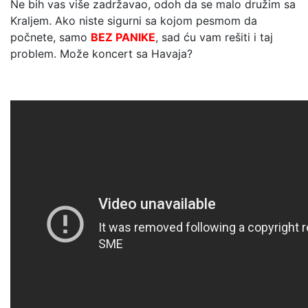
Ne bih vas više zadržavao, odoh da se malo družim sa
Kraljem. Ako niste sigurni sa kojom pesmom da
počnete, samo
BEZ PANIKE
, sad ću vam rešiti i taj
problem. Može koncert sa Havaja?