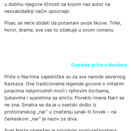
u dubinu njegove ličnosti sa kojom nas autor na
nesvakidašnji način upoznaje.
Pisac se neće stideti da potamani svoje likove. Triler,
horor, drama, sve vas to očekuje u ovom romanu.
Osetske priče o Nartima
Priče o Nartima zajedničke su za sve narode severnog
Kavkaza. Ove tradicionalne legende govore o mitskim
junacima natprirodnih moći i njihovim borbama,
ljubavima i susretima sa smrću. Poreklo imena Nart se
ne zna. Smatra se da je u osetski došlo iz
protoiranskog „nar” u značenju junak ili čovek – na
čerkeskom „nar” je naziv za diva.
Svet Narta obeležen je prividnim protivrečnostima: