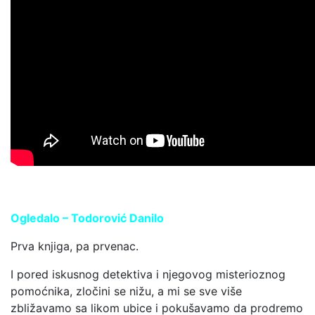
Ogledalo – Todorović Danilo
Prva knjiga, pa prvenac.
I pored iskusnog detektiva i njegovog misterioznog
pomoćnika, zločini se nižu, a mi se sve više
zbližavamo sa likom ubice i pokušavamo da prodremo