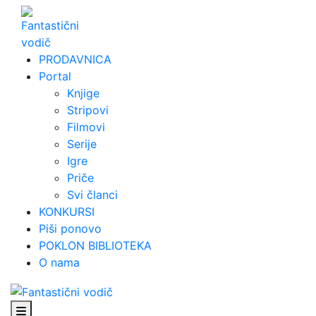
Skip
to
content
PRODAVNICA
Portal
Knjige
Stripovi
Filmovi
Serije
Igre
Priče
Svi članci
KONKURSI
Piši ponovo
POKLON BIBLIOTEKA
O nama