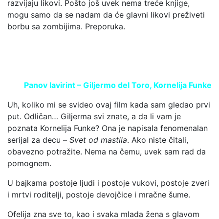
razvijaju likovi. Pošto još uvek nema treće knjige,
mogu samo da se nadam da će glavni likovi preživeti
borbu sa zombijima. Preporuka.
Panov lavirint – Giljermo del Toro, Kornelija Funke
Uh, koliko mi se svideo ovaj film kada sam gledao prvi
put. Odličan… Giljerma svi znate, a da li vam je
poznata Kornelija Funke? Ona je napisala fenomenalan
serijal za decu –
Svet od mastila
. Ako niste čitali,
obavezno potražite. Nema na čemu, uvek sam rad da
pomognem.
U bajkama postoje ljudi i postoje vukovi, postoje zveri
i mrtvi roditelji, postoje devojčice i mračne šume.
Ofelija zna sve to, kao i svaka mlada žena s glavom