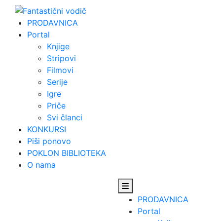
Skip
to
PRODAVNICA
content
Portal
Knjige
Stripovi
Filmovi
Serije
Igre
Priče
Svi članci
KONKURSI
Piši ponovo
POKLON BIBLIOTEKA
O nama
PRODAVNICA
Portal