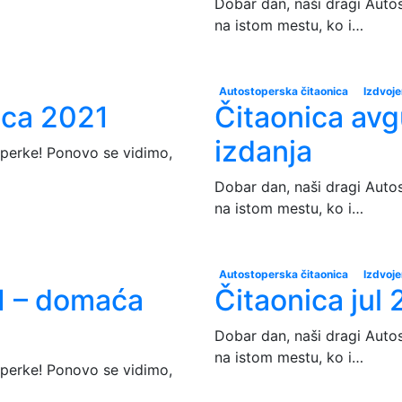
Dobar dan, naši dragi Auto
na istom mestu, ko i…
Autostoperska čitaonica
Izdvoj
ica 2021
Čitaonica avg
izdanja
operke! Ponovo se vidimo,
Dobar dan, naši dragi Auto
na istom mestu, ko i…
Autostoperska čitaonica
Izdvoj
1 – domaća
Čitaonica jul 
Dobar dan, naši dragi Auto
na istom mestu, ko i…
operke! Ponovo se vidimo,