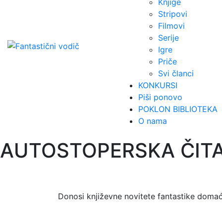
Knjige
Stripovi
Filmovi
Serije
Igre
Priče
Svi članci
KONKURSI
Piši ponovo
POKLON BIBLIOTEKA
O nama
AUTOSTOPERSKA ČIT
Donosi književne novitete fantastike domaće