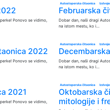
Autostoperska čitaonica
Izdvoj
2022
Februarska č
operke! Ponovo se vidimo,
Dobar dan, naši dragi Auto
na istom mestu, ko i…
Autostoperska čitaonica
Izdvoj
itaonica 2022
Decembarska 
operke! Ponovo se vidimo,
Dobar dan, naši dragi Auto
na istom mestu, ko i…
Autostoperska čitaonica
Izdvoj
ca 2021
Oktobarska č
mitologije i f
operke! Ponovo se vidimo,