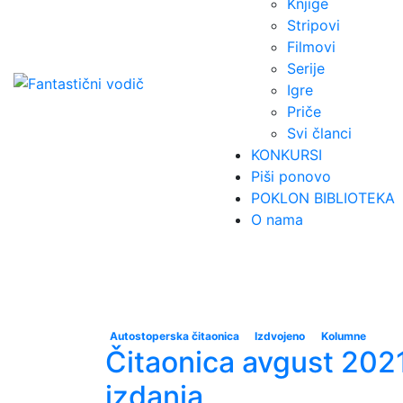
Knjige
Stripovi
Filmovi
Serije
Igre
Priče
Svi članci
KONKURSI
Piši ponovo
POKLON BIBLIOTEKA
O nama
Autostoperska čitaonica
Izdvojeno
Kolumne
Čitaonica avgust 2021
izdanja