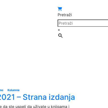
Pretraži
×
eno
Kolumne
2021 – Strana izdanja
e da ste uspeli da uživate u knjigama i