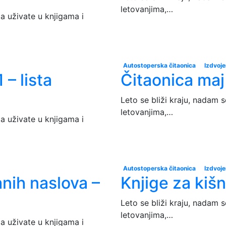
letovanjima,…
da uživate u knjigama i
Autostoperska čitaonica
Izdvoj
– lista
Čitaonica maj
Leto se bliži kraju, nadam s
letovanjima,…
da uživate u knjigama i
Autostoperska čitaonica
Izdvoj
anih naslova –
Knjige za ki
Leto se bliži kraju, nadam s
letovanjima,…
da uživate u knjigama i