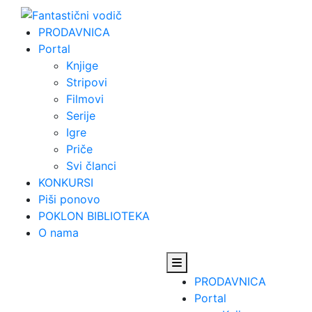
Skip
to
PRODAVNICA
content
Portal
Knjige
Stripovi
Filmovi
Serije
Igre
Priče
Svi članci
KONKURSI
Piši ponovo
POKLON BIBLIOTEKA
O nama
PRODAVNICA
Portal