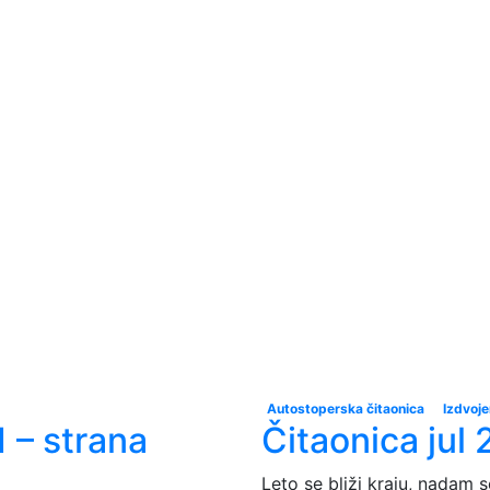
Autostoperska čitaonica
Izdvoj
 – strana
Čitaonica jul 
Leto se bliži kraju, nadam s