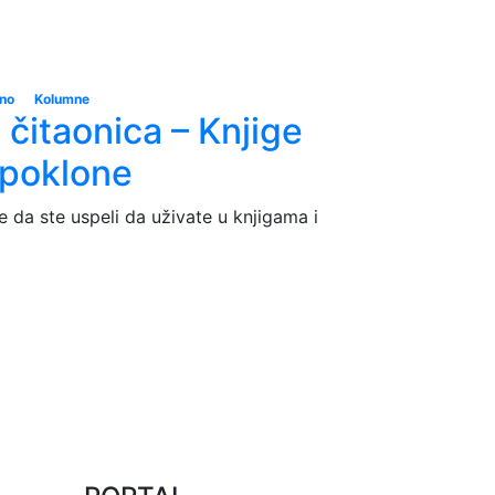
eno
Kolumne
čitaonica – Knjige
a poklone
e da ste uspeli da uživate u knjigama i